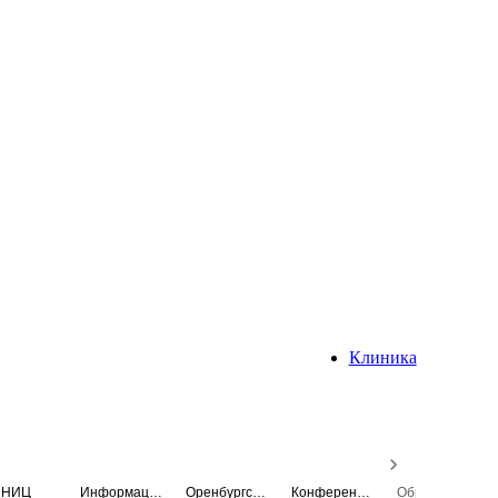
Клиника
НИЦ
Информационная система
Оренбургский медицинский вестник
Конференция
Образовательный центр истории Университета