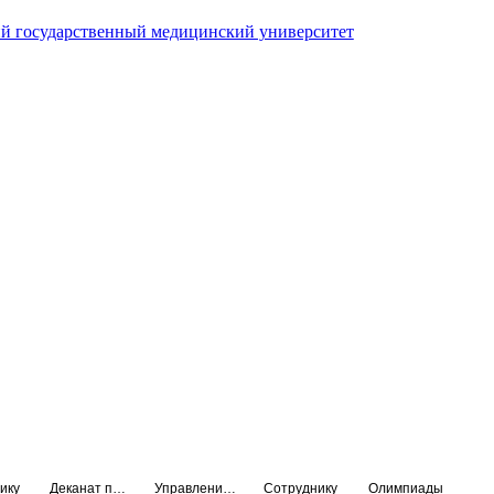
й государственный медицинский университет
ику
Деканат подготовки кадров высшей квалификации
Управление по НМО и региональному развитию здравоохранения
Сотруднику
Олимпиады