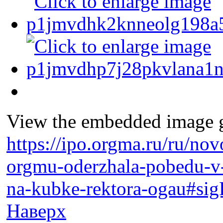
View the embedded image ga
https://ipo.orgma.ru/ru/no
orgmu-oderzhala-pobedu-
na-kubke-rektora-ogau#sig
Наверх