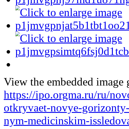
View the embedded image ga
https://ipo.orgma.ru/ru/no
otkryvaet-novye-gorizonty-
nym-medicinskim-issledova