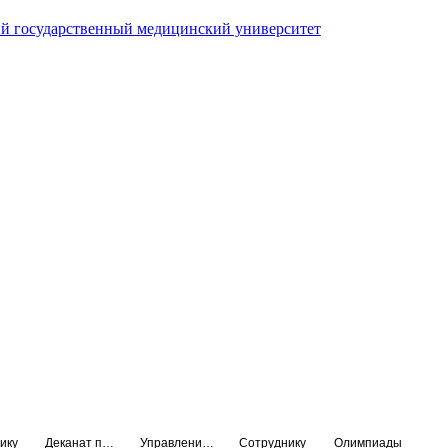
й государственный медицинский университет
ику
Деканат подготовки кадров высшей квалификации
Управление по НМО и региональному развитию здравоохранения
Сотруднику
Олимпиады