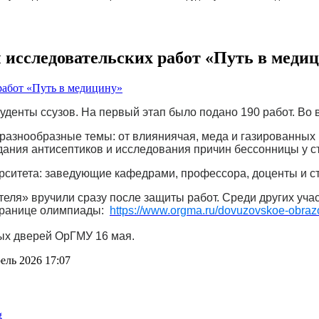
 исследовательских работ «Путь в меди
студенты ссузов. На первый этап было подано 190 работ. Во
разнообразные темы: от влияния
чая, меда и газированных
дания антисептиков и исследования причин бессон
н
ицы у с
рситета: заведующие кафедрами, профессора, доценты и 
теля» вручили сразу после защиты работ. Среди других уча
транице олимпиады:
https://www.orgma.ru/dovuzovskoe-obraz
тых дверей ОрГМУ 16 мая.
ель 2026 17:07