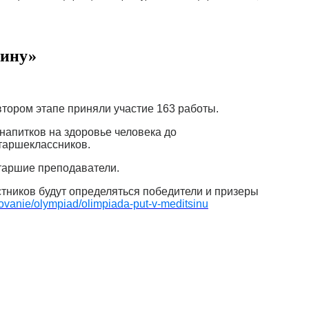
цину»
 втором этапе приняли участие 163 работы.
 напитков на здоровье человека до
таршеклассников.
старшие преподаватели
.
стников будут определяться победители и призеры
ovanie/olympiad/olimpiada-put-v-meditsinu