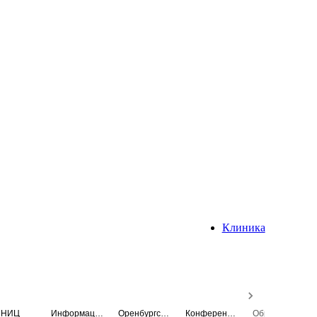
Клиника
НИЦ
Информационная система
Оренбургский медицинский вестник
Конференция
Образовательный центр истории Университета