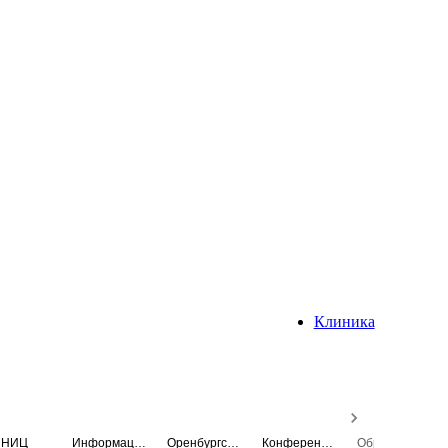
Клиника
НИЦ
Информационная система
Оренбургский медицинский вестник
Конференция
Образовательный центр истории Университета