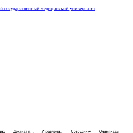
й государственный медицинский университет
ику
Деканат подготовки кадров высшей квалификации
Управление по НМО и региональному развитию здравоохранения
Сотруднику
Олимпиады