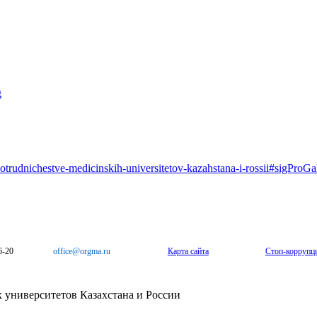
sotrudnichestve-medicinskih-universitetov-kazahstana-i-rossii#sigProG
6-20
office@orgma.ru
Карта сайта
Стоп-коррупц
 университетов Казахстана и России