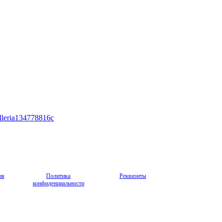
alleria134778816c
ия
Политика
Реквизиты
конфиденциальности