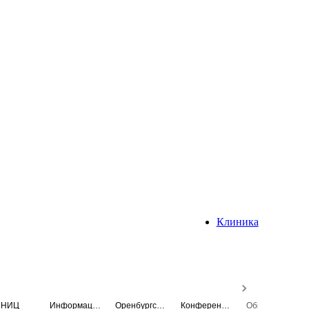
Клиника
НИЦ
Информационная система
Оренбургский медицинский вестник
Конференция
Образовательный центр истории Университета