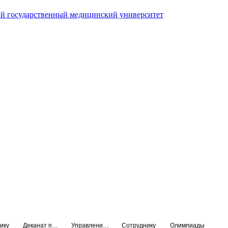
й государственный медицинский университет
ику
Деканат подготовки кадров высшей квалификации
Управление по НМО и региональному развитию здравоохранения
Сотруднику
Олимпиады