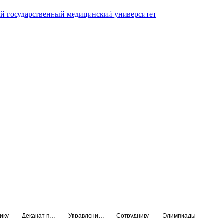
й государственный медицинский университет
ику
Деканат подготовки кадров высшей квалификации
Управление по НМО и региональному развитию здравоохранения
Сотруднику
Олимпиады