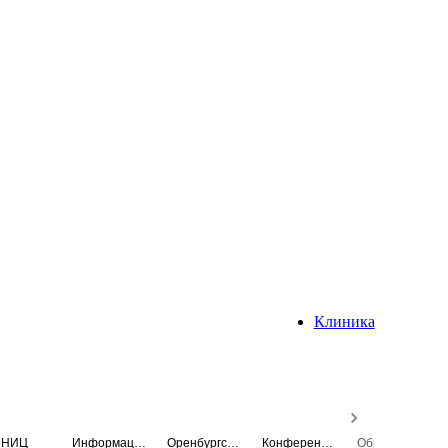
Клиника
НИЦ
Информационная система
Оренбургский медицинский вестник
Конференция
Образовательный центр истории Университета