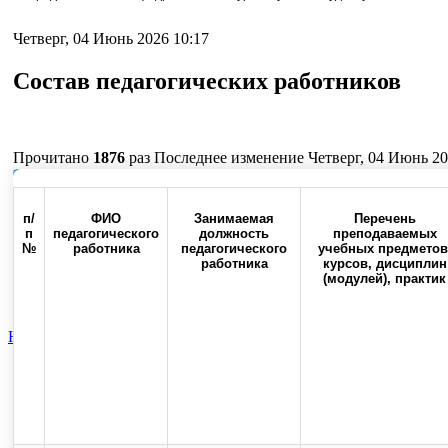
Четверг, 04 Июнь 2026 10:17
Состав педагогических работников
Прочитано
1876
раз
Последнее изменение Четверг, 04 Июнь 20
Наверх
п/
ФИО
Занимаемая
Перечень
п
педагогического
должность
преподаваемых
№
работника
педагогического
учебных предметов
работника
курсов, дисциплин
Россия, 460000, г. Оренбург,
Контакты
Факс:(3532) 50-0
(модулей), практик
ул. Советская, 6
Новости
Общественная жизнь
Вспомогательная категория
Сос
Top
Skip to content
Copyright © 2013-2025 Официальный сайт федерального государственног