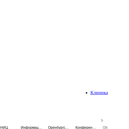
Клиника
НИЦ
Информационная система
Оренбургский медицинский вестник
Конференция
Образовательный центр истории Университета