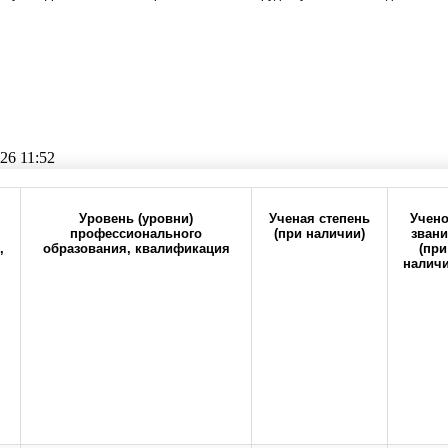
26 11:52
Прокрутите таблицу вправо для просмотра всех колонок
Уровень (уровни)
Ученая степень
Учено
профессионального
(при наличии)
звани
,
образования, квалификация
(при
наличи
6-20
office@orgma.ru
Карта сайта
Стоп-коррупц
тав педагогических работников
о бюджетного образовательного учреждения высшего образования "Оренбургс