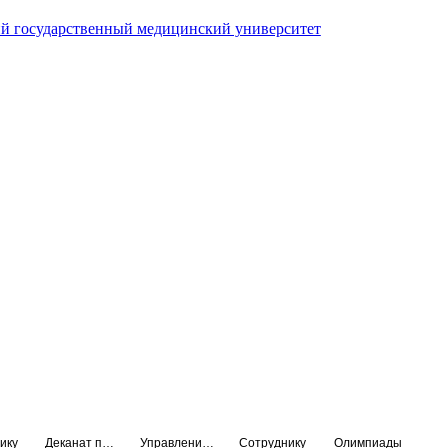
й государственный медицинский университет
ику
Деканат подготовки кадров высшей квалификации
Управление по НМО и региональному развитию здравоохранения
Сотруднику
Олимпиады