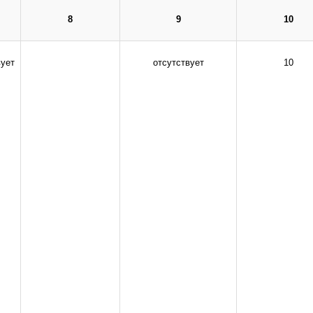
8
9
10
инистрации сайта.
вует
отсутствует
10