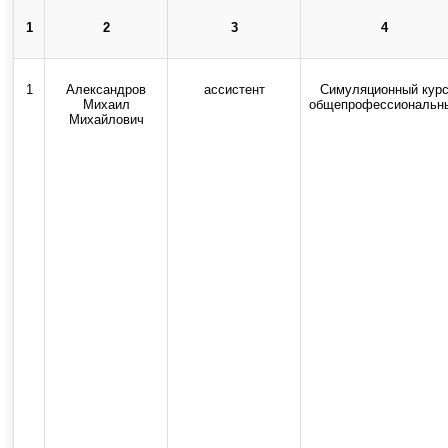
1
2
3
4
Использование текстовых, ау
1
Александров
ассистент
Симуляционный кур
Михаил
общепрофессиональн
Михайлович