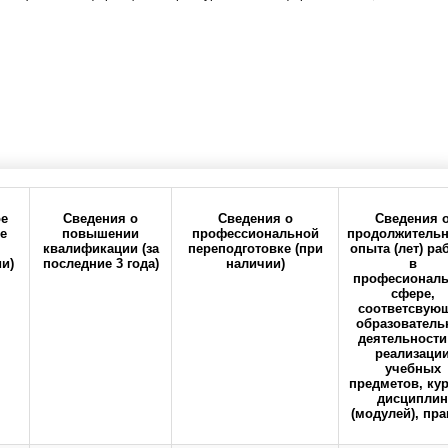
е
Сведения о
Сведения о
Сведения 
е
повышении
профессиональной
продолжительн
квалификации (за
переподготовке (при
опыта (лет) ра
и)
последние 3 года)
наличии)
в
ия
Политика
Реквизиты
професионал
конфиденциальности
сфере,
соответсвую
образователь
деятельности
реализаци
учебных
предметов, кур
дисциплин
(модулей), пра
кий государственный медицинский университет" Министерства