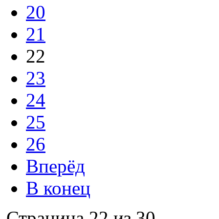
20
21
22
23
24
25
26
Вперёд
В конец
Страница 22 из 30