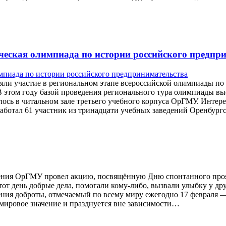
енческая олимпиада по истории российского предпр
няли участие в региональном этапе всероссийской олимпиады по
 В этом году базой проведения регионального тура олимпиады 
ялось в читальном зале третьего учебного корпуса ОрГМУ. Инте
ботал 61 участник из тринадцати учебных заведений Оренбургс
ижения ОрГМУ провел акцию, посвящённую Дню спонтанного про
этот день добрые дела, помогали кому-либо, вызвали улыбку у д
ения доброты, отмечаемый по всему миру ежегодно 17 февраля
мировое значение и празднуется вне зависимости…