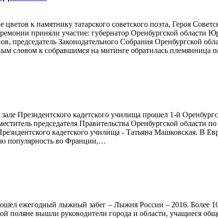
е цветов к памятнику татарского советского поэта, Героя Совет
емонии приняли участие: губернатор Оренбургской области Юри
ов, председатель Законодательного Собрания Оренбургской обла
ным словом к собравшимся на митинге обратилась племянница 
м зале Президентского кадетского училища прошел 1-й Оренбург
аместитель председателя Правительства Оренбургской области по
резидентского кадетского училища - Татьяна Машковская. В Ев
ую популярность во Франции,…
рошел ежегодный лыжный забег – Лыжня России – 2016. Более 10
ой поляне вышли руководители города и области, учащиеся общ