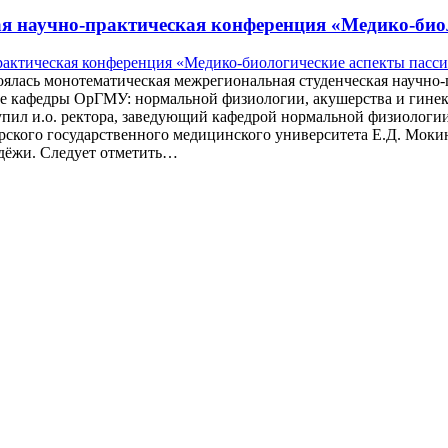
я научно-практическая конференция «Медико-биол
тоялась монотематическая межрегиональная студенческая научн
е кафедры ОрГМУ: нормальной физиологии, акушерства и гинек
пил и.о. ректора, заведующий кафедрой нормальной физиологии,
ского государственного медицинского университета Е.Д. Моки
дёжи. Следует отметить…