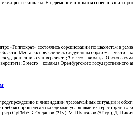
ники-профессионалы. В церемонии открытия соревнований прин
…
нтре «Гиппократ» состоялись соревнований по шахматам в рамка
области. Места распределились следующим образом: 1 место – 
государственного университета; 3 место – команда Орского гума
верситета; 5 место – команда Оренбургского государственного 
ам
о предупреждению и ликвидации чрезвычайных ситуаций и обес
й неблагоприятными погодными условиями на территории горо
яда ОрГМУ: Б. Ондашов (21м), М. Шунгалов (57 гр.), Д. Никитин 