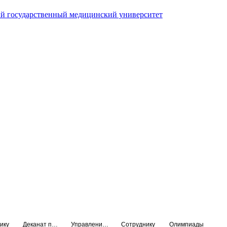
й государственный медицинский университет
ику
Деканат подготовки кадров высшей квалификации
Управление по НМО и региональному развитию здравоохранения
Сотруднику
Олимпиады