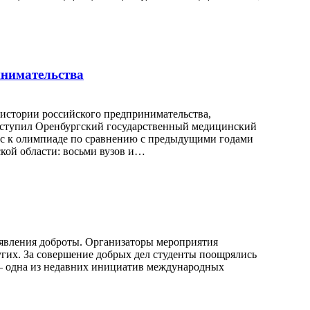
инимательства
 истории российского предпринимательства,
выступил Оренбургский государственный медицинский
рес к олимпиаде по сравнению с предыдущими годами
кой области: восьми вузов и…
явления доброты. Организаторы мероприятия
ругих. За совершение добрых дел студенты поощрялись
 — одна из недавних инициатив международных