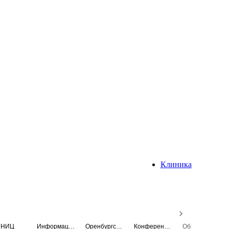
Клиника
НИЦ
Информационная система
Оренбургский медицинский вестник
Конференция
Образовательный центр истории Университета