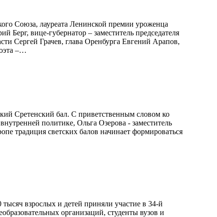
ского Союза, лауреата Ленинской премии уроженца
й Берг, вице-губернатор – заместитель председателя
сти Сергей Грачев, глава Оренбурга Евгений Арапов,
поэта –…
ский Сретенский бал. С приветственным словом ко
 внутренней политике, Ольга Озерова - заместитель
ропе традиция светских балов начинает формироваться
 тысяч взрослых и детей приняли участие в 34-й
еобразовательных организаций, студенты вузов и