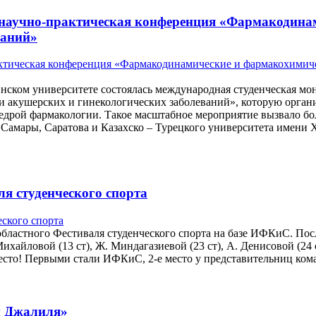
 научно-практическая конференция «Фармакодина
ваний»
инском университете состоялась международная студенческая мо
 акушерских и гинекологических заболеваний», которую органи
федрой фармакологии. Такое масштабное мероприятие вызвало б
Самары, Саратова и Казахско – Турецкого университета имени 
ля студенческого спорта
 областного Фестиваля студенческого спорта на базе ИФКиС. Пос
йловой (13 ст), Ж. Миндагазиевой (23 ст), А. Денисовой (24 ст),
-е место! Первыми стали ИФКиС, 2-е место у представительниц 
ы Джалиля»