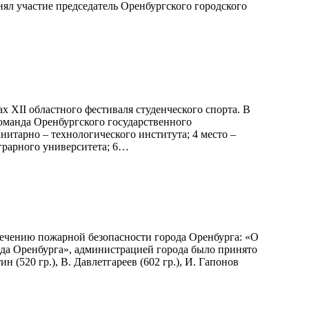
ял участие председатель Оренбургского городского
х XII областного фестиваля студенческого спорта. В
команда Оренбургского государственного
нитарно – технологического института; 4 место –
аграрного университета; 6…
печению пожарной безопасности города Оренбурга: «О
да Оренбурга», администрацией города было принято
(520 гр.), В. Давлетгареев (602 гр.), И. Гапонов