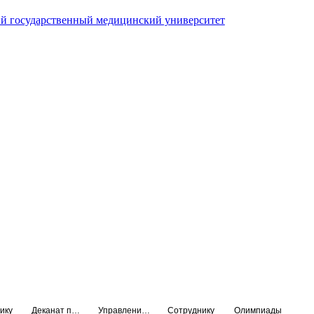
й государственный медицинский университет
ику
Деканат подготовки кадров высшей квалификации
Управление по НМО и региональному развитию здравоохранения
Сотруднику
Олимпиады