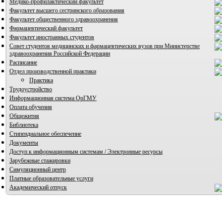
Медико-профилактический факультет
Факультет высшего сестринского образования
Факультет общественного здравоохранения
Фармацевтический факультет
Факультет иностранных студентов
Совет студентов медицинских и фармацевтических вузов при Министерстве
здравоохранения Российской Федерации
ВИА "Полигон"
Расписание
Отдел производственной практики
Практика
Трудоустройство
Информационная система ОрГМУ
Оплата обучения
Общежития
Библиотека
Стипендиальное обеспечение
Документы
Доступ к информационным системам / Электронные ресурсы
Зарубежные стажировки
Симуляционный центр
Платные образовательные услуги
Академический отпуск