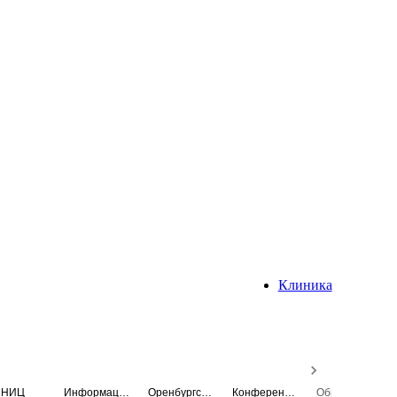
Клиника
НИЦ
Информационная система
Оренбургский медицинский вестник
Конференция
Образовательный центр истории Университета