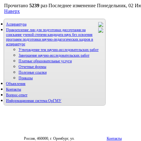
Прочитано
5239
раз
Последнее изменение Понедельник, 02 Ию
Наверх
Аспирантура
Прикрепление лиц для подготовки диссертации на
соискание ученой степени кандидата наук без освоения
программ подготовки научно-педагогических кадров в
аспирантуре
Утверждение тем научно-исследовательских работ
Завершение научно-исследовательских работ
Платные образовательные услуги
Отчетные формы
Полезные ссылки
Приказы
Объявления
Контакты
Вопрос-ответ
Информационная система ОрГМУ
Россия, 460000, г. Оренбург, ул.
Контакты