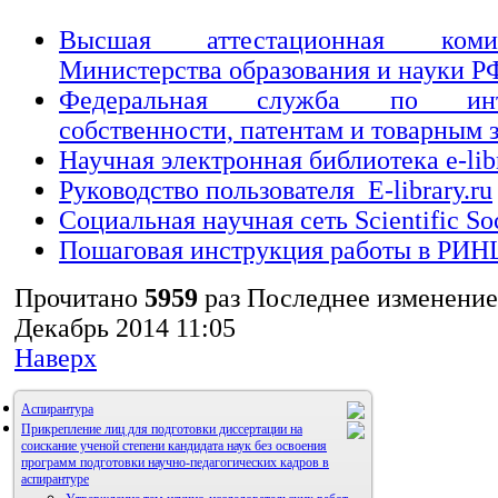
Высшая аттестационная ком
Министерства образования и науки Р
Федеральная служба по интел
собственности, патентам и товарным 
Научная электронная библиотека e-libr
Руководство пользователя_E-library.ru
Социальная научная сеть Scientific S
Пошаговая инструкция работы в РИН
Прочитано
5959
раз
Последнее изменение
Декабрь 2014 11:05
Наверх
Аспирантура
Прикрепление лиц для подготовки диссертации на
соискание ученой степени кандидата наук без освоения
программ подготовки научно-педагогических кадров в
аспирантуре