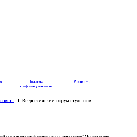
ия
Политика
Реквизиты
конфиденциальности
совета
III Всероссийский форум студентов
кий государственный медицинский университет" Министерства