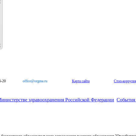
6-20
office@orgma.ru
Карта сайта
Стоп-коррупц
Министерстве здравоохранения Российской Федерации
События 
о бюджетного образовательного учреждения высшего образования "Оренбургс