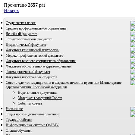
Прочитано
2657
раз
Наверх
Студенческая жизнь
Среднее профессиональное образование
Лечебный факультет
Стоматологический факультет
Педиатрический факультет
Факультет клинической психологии
Медико-профилактический факультет
Факультет высшего сестринского образования
Факультет общественного здравоохранения
Фармацевтический факультет
Факультет иностранных студентов
Совет студентов медицинских и фармацевтических вузов при Министерстве
здравоохранения Российской Федерации
ВИА "Полигон"
Нормативные документы
Материалы заседаний Совета
События совета
Расписание
Отдел производственной практики
Трудоустройство
Информационная система ОрГМУ
Оплата обучения