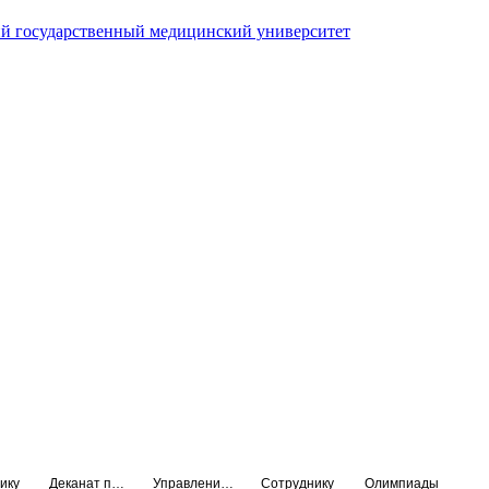
й государственный медицинский университет
ику
Деканат подготовки кадров высшей квалификации
Управление по НМО и региональному развитию здравоохранения
Сотруднику
Олимпиады