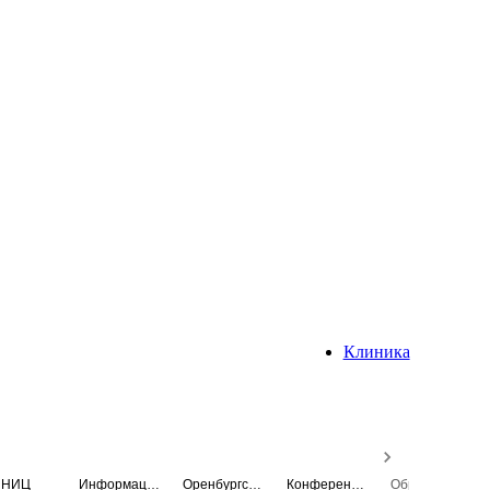
Клиника
НИЦ
Информационная система
Оренбургский медицинский вестник
Конференция
Образовательный центр истории Университета