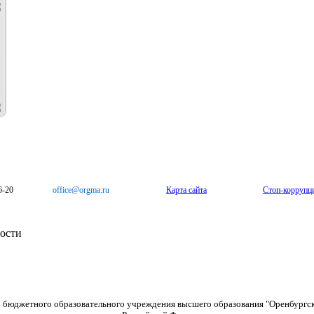
6-20
office@orgma.ru
Карта сайта
Стоп-коррупц
ости
о бюджетного образовательного учреждения высшего образования "Оренбургс