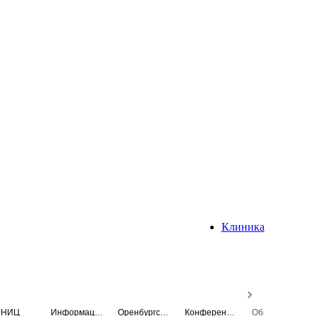
Клиника
НИЦ
Информационная система
Оренбургский медицинский вестник
Конференция
Образовательный центр истории Университета