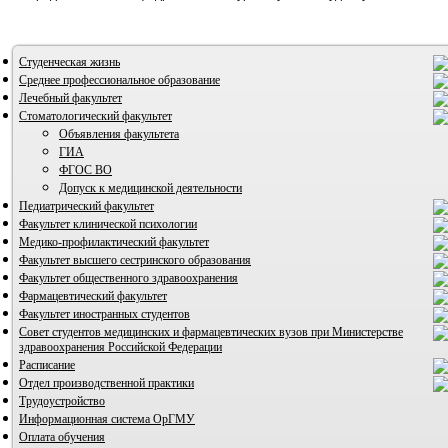
Студенческая жизнь
Среднее профессиональное образование
Лечебный факультет
Стоматологический факультет
Объявления факультета
ГИА
ФГОС ВО
Допуск к медицинской деятельности
Педиатрический факультет
Факультет клинической психологии
Медико-профилактический факультет
Факультет высшего сестринского образования
Факультет общественного здравоохранения
ВИА "Полигон"
Фармацевтический факультет
Факультет иностранных студентов
Совет студентов медицинских и фармацевтических вузов при Министерстве
здравоохранения Российской Федерации
Расписание
Отдел производственной практики
Трудоустройство
Информационная система ОрГМУ
Оплата обучения