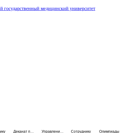
й государственный медицинский университет
ику
Деканат подготовки кадров высшей квалификации
Управление по НМО и региональному развитию здравоохранения
Сотруднику
Олимпиады