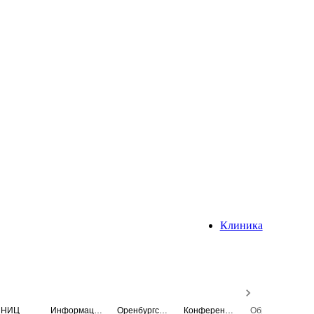
Клиника
НИЦ
Информационная система
Оренбургский медицинский вестник
Конференция
Образовательный центр истории Университета