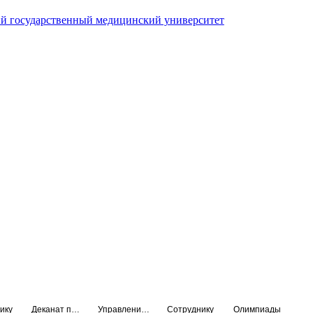
й государственный медицинский университет
ику
Деканат подготовки кадров высшей квалификации
Управление по НМО и региональному развитию здравоохранения
Сотруднику
Олимпиады