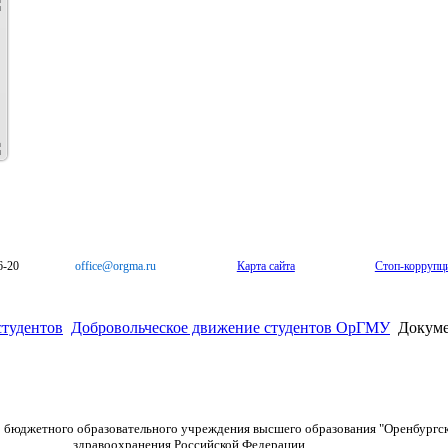
6-20
office@orgma.ru
Карта сайта
Стоп-коррупц
тудентов
Добровольческое движение студентов ОрГМУ
Докум
о бюджетного образовательного учреждения высшего образования "Оренбургс
здравоохранения Российской Федерации.