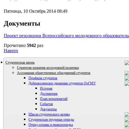
Пятница, 10 Октябрь 2014 08:49
Документы
Проект резолюции Всероссийского молодежного образователь
Прочитано
5942
раз
Наверх
Студенческая жизнь
Стратегия развития молодежной политики
Ассоциация общественных объединений студентов
Профком студентов
Добровольческое движение студентов ОрГМУ
История
Достижения
План мероприятий
События
Документы
Школа студенческого актива
Студенческие трудовые отряды
Отряд охраны и правопорядка