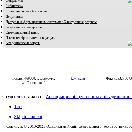
Общежития
Библиотека
Стипендиальное обеспечение
Документы
Доступ к информационным системам / Электронные ресурсы
Зарубежные стажировки
Симуляционный центр
Платные образовательные услуги
Академический отпуск
Россия, 460000, г. Оренбург,
Контакты
Факс:(3532) 50-0
ул. Советская, 6
Студенческая жизнь
Ассоциация общественных объединений с
Top
Skip to content
Copyright © 2013-2025 Официальный сайт федерального государственног