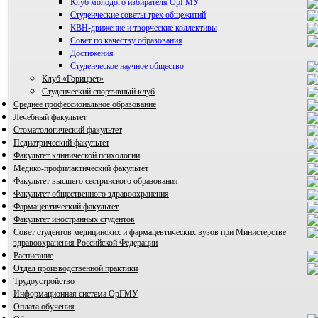
Клуб молодого избирателя ОрГМУ
Студенческие советы трех общежитий
КВН-движение и творческие коллективы
Совет по качеству образования
Достижения
ВИА "Полигон"
Студенческое научное общество
Клуб «Горицвет»
Студенческий спортивный клуб
Среднее профессиональное образование
Лечебный факультет
Стоматологический факультет
Педиатрический факультет
Факультет клинической психологии
Медико-профилактический факультет
Факультет высшего сестринского образования
Факультет общественного здравоохранения
Фармацевтический факультет
Факультет иностранных студентов
Совет студентов медицинских и фармацевтических вузов при Министерстве
здравоохранения Российской Федерации
Расписание
Отдел производственной практики
Трудоустройство
Информационная система ОрГМУ
Оплата обучения