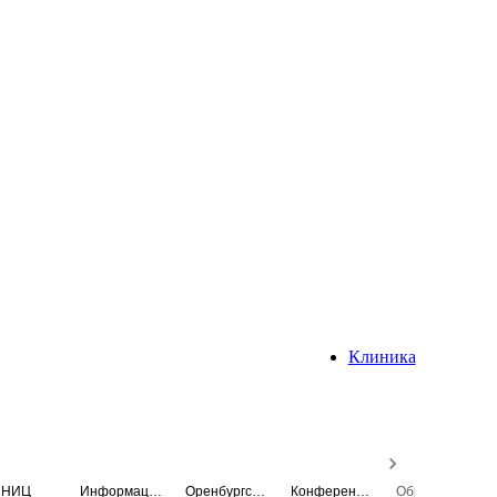
Клиника
НИЦ
Информационная система
Оренбургский медицинский вестник
Конференция
Образовательный центр истории Университета