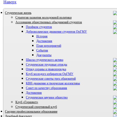
Наверх
Студенческая жизнь
Стратегия развития молодежной политики
Ассоциация общественных объединений студентов
Профком студентов
Добровольческое движение студентов ОрГМУ
История
Достижения
План мероприятий
События
Документы
Школа студенческого актива
Студенческие трудовые отряды
Отряд охраны и правопорядка
Клуб молодого избирателя ОрГМУ
Студенческие советы трех общежитий
КВН-движение и творческие коллективы
Совет по качеству образования
Достижения
ВИА "Полигон"
Студенческое научное общество
Клуб «Горицвет»
Студенческий спортивный клуб
Среднее профессиональное образование
Лечебный факультет