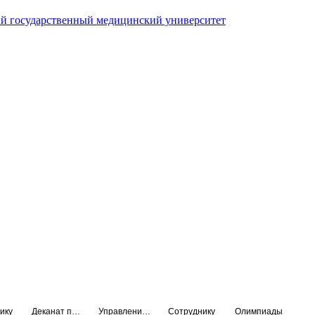
й государственный медицинский университет
ику
Деканат подготовки кадров высшей квалификации
Управление по НМО и региональному развитию здравоохранения
Сотруднику
Олимпиады