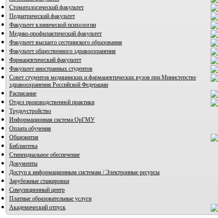
Стоматологический факультет
Педиатрический факультет
Факультет клинической психологии
Медико-профилактический факультет
Факультет высшего сестринского образования
Факультет общественного здравоохранения
Фармацевтический факультет
Факультет иностранных студентов
Совет студентов медицинских и фармацевтических вузов при Министерстве
здравоохранения Российской Федерации
Расписание
Отдел производственной практики
Трудоустройство
Информационная система ОрГМУ
Оплата обучения
Общежития
Библиотека
Стипендиальное обеспечение
Документы
Доступ к информационным системам / Электронные ресурсы
Зарубежные стажировки
Симуляционный центр
Платные образовательные услуги
Академический отпуск