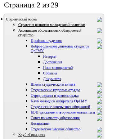
Страница 2 из 29
Студенческая жизнь
Стратегия развития молодежной политики
Ассоциация общественных объединений
студентов
Профком студентов
Добровольческое движение студентов
ОрГМУ
История
Достижения
План мероприятий
События
Документы
Школа студенческого актива
Студенческие трудовые отряды
Отряд охраны и правопорядка
Клуб молодого избирателя ОрГМУ
Студенческие советы трех общежитий
КВН-движение и творческие коллективы
Совет по качеству образования
Достижения
ВИА "Полигон"
Студенческое научное общество
Клуб «Горицвет»