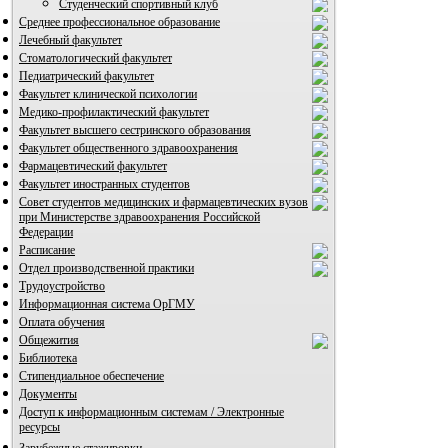
Студенческий спортивный клуб
Среднее профессиональное образование
Лечебный факультет
Стоматологический факультет
Педиатрический факультет
Факультет клинической психологии
Медико-профилактический факультет
Факультет высшего сестринского образования
Факультет общественного здравоохранения
Фармацевтический факультет
Факультет иностранных студентов
Совет студентов медицинских и фармацевтических вузов
при Министерстве здравоохранения Российской
Федерации
Расписание
Отдел производственной практики
Трудоустройство
Информационная система ОрГМУ
Оплата обучения
Общежития
Библиотека
Стипендиальное обеспечение
Документы
Доступ к информационным системам / Электронные
ресурсы