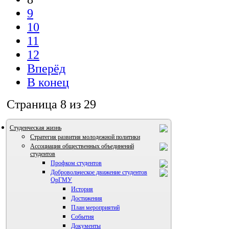
9
10
11
12
Вперёд
В конец
Страница 8 из 29
Студенческая жизнь
Стратегия развития молодежной политики
Ассоциация общественных объединений
студентов
Профком студентов
Добровольческое движение студентов
ОрГМУ
История
Достижения
План мероприятий
События
Документы