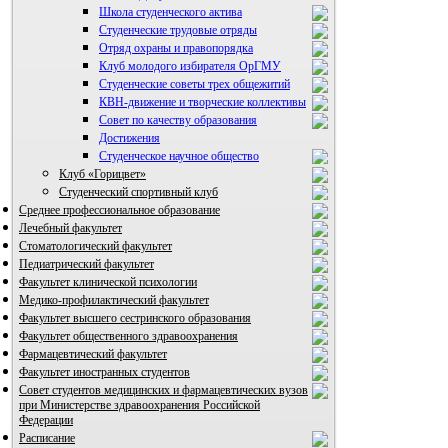
Школа студенческого актива
Студенческие трудовые отряды
Отряд охраны и правопорядка
Клуб молодого избирателя ОрГМУ
Студенческие советы трех общежитий
КВН-движение и творческие коллективы
Совет по качеству образования
Достижения
ВИА "Полигон"
Студенческое научное общество
Клуб «Горицвет»
Студенческий спортивный клуб
Среднее профессиональное образование
Лечебный факультет
Стоматологический факультет
Педиатрический факультет
Факультет клинической психологии
Медико-профилактический факультет
Факультет высшего сестринского образования
Факультет общественного здравоохранения
Фармацевтический факультет
Факультет иностранных студентов
Совет студентов медицинских и фармацевтических вузов
при Министерстве здравоохранения Российской
Федерации
Расписание