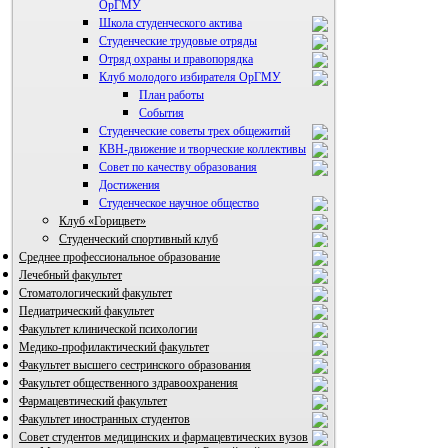
ОрГМУ
Школа студенческого актива
Студенческие трудовые отряды
Отряд охраны и правопорядка
Клуб молодого избирателя ОрГМУ
План работы
События
Студенческие советы трех общежитий
КВН-движение и творческие коллективы
Совет по качеству образования
Достижения
ВИА "Полигон"
Студенческое научное общество
Клуб «Горицвет»
Студенческий спортивный клуб
Среднее профессиональное образование
Лечебный факультет
Стоматологический факультет
Педиатрический факультет
Факультет клинической психологии
Медико-профилактический факультет
Факультет высшего сестринского образования
Факультет общественного здравоохранения
Фармацевтический факультет
Факультет иностранных студентов
Совет студентов медицинских и фармацевтических вузов