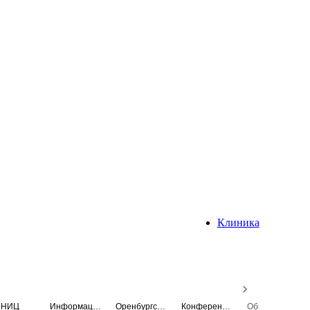
Клиника
НИЦ
Информационная система
Оренбургский медицинский вестник
Конференция
Образовательный центр истории Университета