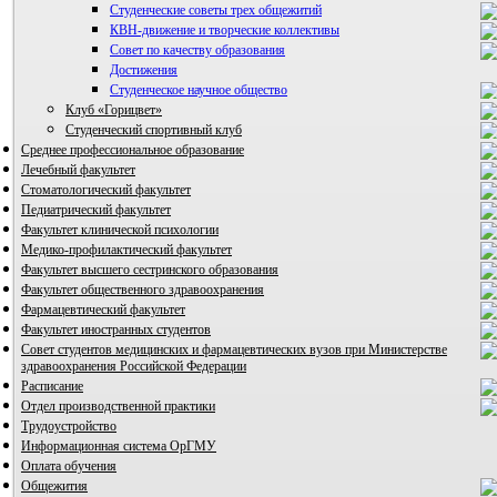
Студенческие советы трех общежитий
КВН-движение и творческие коллективы
Совет по качеству образования
Достижения
ВИА "Полигон"
Студенческое научное общество
Клуб «Горицвет»
Студенческий спортивный клуб
Среднее профессиональное образование
Лечебный факультет
Стоматологический факультет
Педиатрический факультет
Факультет клинической психологии
Медико-профилактический факультет
Факультет высшего сестринского образования
Факультет общественного здравоохранения
Фармацевтический факультет
Факультет иностранных студентов
Совет студентов медицинских и фармацевтических вузов при Министерстве
здравоохранения Российской Федерации
Расписание
Отдел производственной практики
Трудоустройство
Информационная система ОрГМУ
Оплата обучения
Общежития