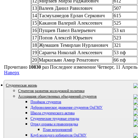
12
Мирзаев Мирза Раджабович
612
13
Валеев Данил Равилович
507
14
Тасмухамедов Ерлан Серкович
615
15
Каканов Валерий Алексеевич
525
16
Пущаев Павел Валерьевич
53 кп
17
Попов Алексей Юрьевич
523
18
Жумашев Темирлан Нурланович
321
19
Саранча Николай Алексеевич
53 пф
20
Маркизьян Амир Ренатович
66 пф
Прочитано
10830
раз
Последнее изменение Четверг, 11 Апрель
Наверх
Студенческая жизнь
Стратегия развития молодежной политики
Ассоциация общественных объединений студентов
Профком студентов
Добровольческое движение студентов ОрГМУ
Школа студенческого актива
Студенческие трудовые отряды
Отряд охраны и правопорядка
План мероприятий
Клуб молодого избирателя ОрГМУ