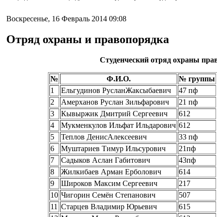
Воскресенье, 16 Февраль 2014 09:08
Отряд охраны и правопорядка
Студенческий отряд охраны прав
№
Ф.И.О.
№ группы
1
Ельгудинов РусланЖаксыбаевич
47 пф
2
Амерханов Руслан Зильфарович
21 пф
3
Кывыржик Дмитрий Сергеевич
612
4
Мукменкулов Ильфат Ильдарович
612
5
Теплов ДенисАлексеевич
33 пф
6
Муштариев Тимур Ильсурович
21пф
7
Садыков Аслан Габитович
43пф
8
Жилкибаев Арман Ерболович
614
9
Широков Максим Сергеевич
217
10
Чигорин Семён Степанович
507
11
Старцев Владимир Юрьевич
615