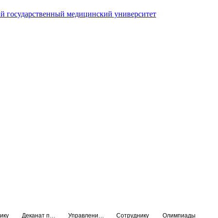
й государственный медицинский университет
ику
Деканат подготовки кадров высшей квалификации
Управление по НМО и региональному развитию здравоохранения
Сотруднику
Олимпиады