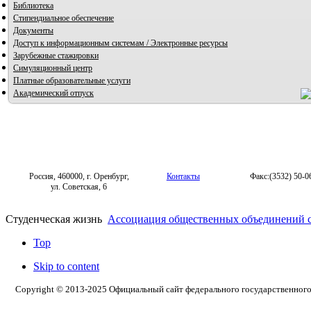
Библиотека
Стипендиальное обеспечение
Документы
Доступ к информационным системам / Электронные ресурсы
Зарубежные стажировки
Симуляционный центр
Платные образовательные услуги
Академический отпуск
Россия, 460000, г. Оренбург,
Контакты
Факс:(3532) 50-0
ул. Советская, 6
Студенческая жизнь
Ассоциация общественных объединений с
Top
Skip to content
Copyright © 2013-2025 Официальный сайт федерального государственног