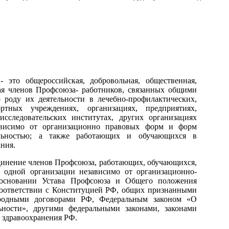
 это общероссийская, добровольная, общественная,
ая членов Профсоюза- работников, связанных общими
роду их деятельности в лечебно-профилактических,
ортных учреждениях, организациях, предприятиях,
исследовательских институтах, других организациях
зависимо от организационно правовых форм и форм
тельностью; а также работающих и обучающихся в
ния.
динение членов Профсоюза, работающих, обучающихся,
 одной организации независимо от организационно-
 основании Устава Профсоюза и Общего положения
соответствии с Конституцией РФ, общих признанными
родными договорами РФ, Федеральным законом «О
ьности», другими федеральными законами, законами
 здравоохранения РФ.