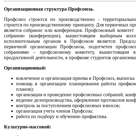
Организационная структура Профсоюза.
Профсоюз строится по производственно - территориальн
строится по производственному принципу. Для первичных п
является собрание или конференция. Профсоюзный комитет 
собранию (конференции), вышестоящим выборным кол
исполнительным органом в Профсоюзе является: Предсе
первичной организации Профсоюза, подотчетен профсою
собраниями – профсоюзному комитету, вышестоящим в
продуктивной деятельности, в профкоме студентов организов
Организационный:
вовлечение и организация приема в Профсоюз, выписка 
помощь в организации планирования работы профком
планов);
организация и проведение профсоюзных собраний, конф
ведение делопроизводства, оформление протоколов кон
контроль за поступлением профсоюзных взносов;
организация учета членов Профсоза;
работа по подбору и обучению профактива.
Культурно-массовой: