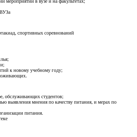
и мероприятий в вузе и на факультетах;
 ВУЗа
ртакиад, спортивных соревнований
лья;
и;
тий к новому учебному году;
проживающих.
фе, обслуживающих студентов;
лью выявления мнения по качеству питания, и мерах по
рганизации питания.
теке