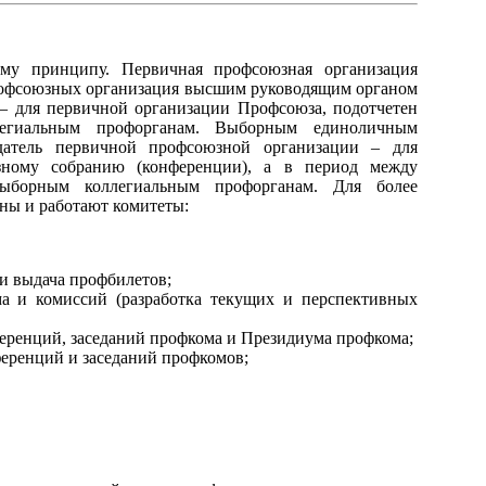
ому принципу. Первичная профсоюзная организация
рофсоюзных организация высшим руководящим органом
– для первичной организации Профсоюза, подотчетен
легиальным профорганам. Выборным единоличным
датель первичной профсоюзной организации – для
зному собранию (конференции), а в период между
ыборным коллегиальным профорганам. Для более
аны и работают комитеты:
и выдача профбилетов;
а и комиссий (разработка текущих и перспективных
еренций, заседаний профкома и Президиума профкома;
ференций и заседаний профкомов;