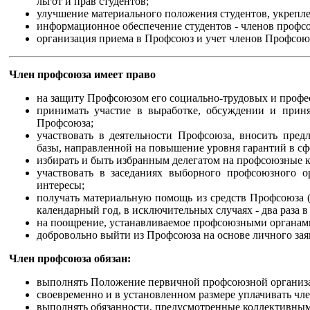
льгот и прав студентов;
улучшение материального положения студентов, укрепл
информационное обеспечение студентов - членов профс
организация приема в Профсоюз и учет членов Профсоюз
Член профсоюза имеет право
на защиту Профсоюзом его социально-трудовых и профе
принимать участие в выработке, обсуждении и прин
Профсоюза;
участвовать в деятельности Профсоюза, вносить пре
базы, направленной на повышение уровня гарантий в сфе
избирать и быть избранным делегатом на профсоюзные
участвовать в заседаниях выборного профсоюзного о
интересы;
получать материальную помощь из средств Профсоюза (
календарный год, в исключительных случаях - два раза в 
на поощрение, устанавливаемое профсоюзными органами,
добровольно выйти из Профсоюза на основе личного зая
Член профсоюза обязан:
выполнять Положение первичной профсоюзной организац
своевременно и в установленном размере уплачивать чл
выполнять обязанности, предусмотренные коллективны