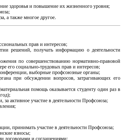
ение здоровья и повышение их жизненного уровня;
оюза;
а, а также многое другое.
ссиональных прав и интересов;
ятии решений, получать информацию о деятельности
дложения по совершенствованию нормативно-правовой
ре его социально-трудовых прав и интересов;
 конференции, выборные профсоюзные органы;
ргана при обсуждении вопросов, затрагивающих его
материальная помощь оказывается студенту один раз в
год);
 за активное участие в деятельности Профсоюза;
вления;
ии, принимать участие в деятельности Профсоюза;
енские взносы;
ми договорами и соглашениями;