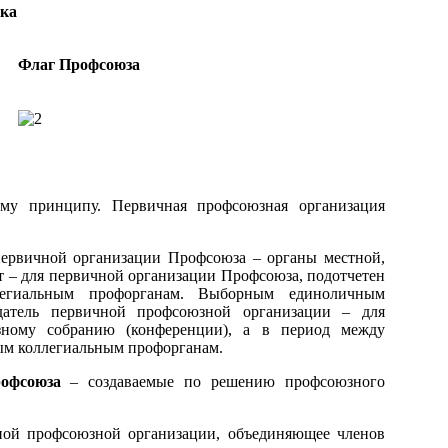
ка
Флаг Профсоюза
ому принципу. Первичная профсоюзная организация
первичной организации Профсоюза – органы местной,
 – для первичной организации Профсоюза, подотчетен
легиальным профорганам. Выборным единоличным
датель первичной профсоюзной организации – для
зному собранию (конференции), а в период между
ым коллегиальным профорганам.
офсоюза
– создаваемые по решению профсоюзного
ной профсоюзной организации, объединяющее членов