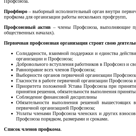
Профсоюза.
Профбюро
– выборный исполнительный орган внутри первич
профкома для организации работы нескольких профгрупп,
Профсоюзный актив
– члены Профсоюза, выполняющие про
общественных началах).
Первичная профсоюзная организация строит свою деятель
Солидарности, взаимной поддержки и единства действи
организации и Профсоюза;
Добровольного вступления работников в Профсоюз и сво
Равноправие всех членов Профсоюза;
Выборности органов первичной организации Профсоюза,
Гласности в работе первичной организации Профсоюза 
Приоритета положений Устава Профсоюза при приняти
принятия решения, обязательности выполнения принят
Соблюдение финансовой дисциплины
Обязательности выполнения решений вышестоящих 
первичной организацией Профсоюза;
Уплаты членами Профсоюза членских и других взносов
Профсоюза порядком, размерами и сроками.
Список членов профкома
.