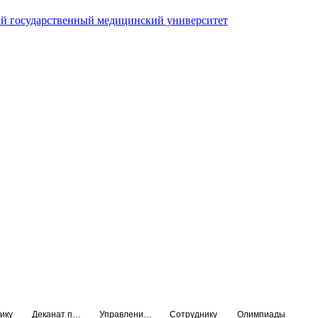
й государственный медицинский университет
ику
Деканат подготовки кадров высшей квалификации
Управление по НМО и региональному развитию здравоохранения
Сотруднику
Олимпиады