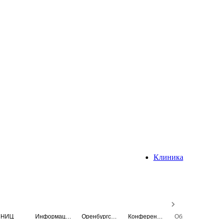
Клиника
НИЦ
Информационная система
Оренбургский медицинский вестник
Конференция
Образовательный центр истории Университета