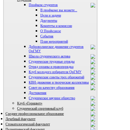
Профком студентов
В профкоме вы можете...
Цели и задачи
Документы
Комитеты и комиссии
О Профсоюзе
События
План мероприятий
Добровольческое движение студентов
ОрГМУ
Школа студенческого актива
Студенческие трудовые отряды
Отряд охраны и правопорядка
Клуб молодого избирателя ОрГМУ
Студенческие советы трех общежитий
КВН-движение и творческие коллективы
Совет по качеству образования
Достижения
ВИА "Полигон"
Студенческое научное общество
Клуб «Горицвет»
Студенческий спортивный клуб
Среднее профессиональное образование
Лечебный факультет
Стоматологический факультет
Педиатрический факультет