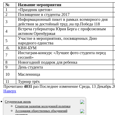
№
Название мероприятия
1
«Праздник цветов»
2
Посвящение в студенты 2017
Информационный пикет в рамках всемирного дня
3
действия за достойный труд ,на пр.Победа 118
Встреча губернатора Юрия Берга с профсоюзным
4
активом Оренбуржья
Участие в мероприятиях, посвященных Дню
5
народного единства
.6.
КВН-БУМ
Инстаграм-конкурс «Лучшее фото студента перед
7
сессией»
8
Новогодний подарок для ребенка
9
День студента
10
Масленница
11
Турнир трёх
Прочитано
4031
раз
Последнее изменение Среда, 13 Декабрь 2
Наверх
Студенческая жизнь
Стратегия развития молодежной политики
Ассоциация общественных объединений
студентов