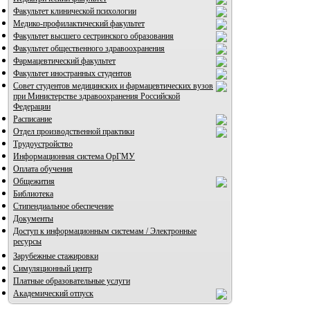
Факультет клинической психологии
Медико-профилактический факультет
Факультет высшего сестринского образования
Факультет общественного здравоохранения
Фармацевтический факультет
Факультет иностранных студентов
Совет студентов медицинских и фармацевтических вузов
при Министерстве здравоохранения Российской
Федерации
Расписание
Отдел производственной практики
Трудоустройство
Информационная система ОрГМУ
Оплата обучения
Общежития
Библиотека
Стипендиальное обеспечение
Документы
Доступ к информационным системам / Электронные
ресурсы
Зарубежные стажировки
Симуляционный центр
Платные образовательные услуги
Академический отпуск