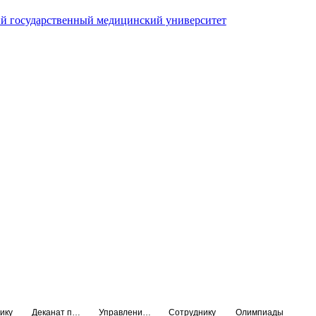
й государственный медицинский университет
ику
Деканат подготовки кадров высшей квалификации
Управление по НМО и региональному развитию здравоохранения
Сотруднику
Олимпиады