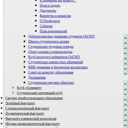
В профкоме вы можете...
Цели и задачи
Документы
Комитеты и комиссии
О Профсоюзе
События
План мероприятий
Добровольческое движение студентов ОрГМУ
Школа студенческого актива
Студенческие трудовые отряды
Отряд охраны и правопорядка
Клуб молодого избирателя ОрГМУ
Студенческие советы трех общежитий
КВН-движение и творческие коллективы
Совет по качеству образования
Достижения
ВИА "Полигон"
Студенческое научное общество
Клуб «Горицвет»
Студенческий спортивный клуб
Среднее профессиональное образование
Лечебный факультет
Стоматологический факультет
Педиатрический факультет
Факультет клинической психологии
Медико-профилактический факультет