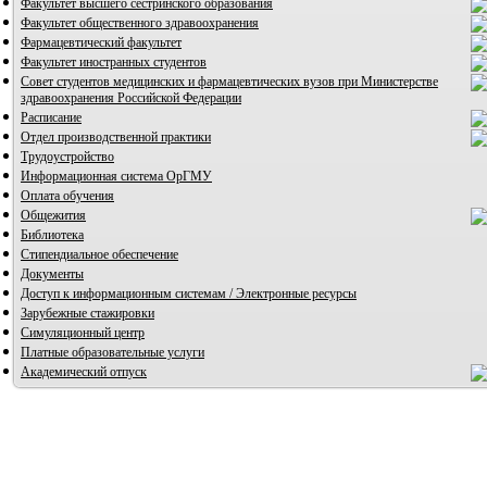
Факультет высшего сестринского образования
Факультет общественного здравоохранения
Фармацевтический факультет
Факультет иностранных студентов
Совет студентов медицинских и фармацевтических вузов при Министерстве
здравоохранения Российской Федерации
Расписание
Отдел производственной практики
Трудоустройство
Информационная система ОрГМУ
Оплата обучения
Общежития
Библиотека
Стипендиальное обеспечение
Документы
Доступ к информационным системам / Электронные ресурсы
Зарубежные стажировки
Симуляционный центр
Платные образовательные услуги
Академический отпуск