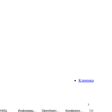
Клиника
НИЦ
Информационная система
Оренбургский медицинский вестник
Конференция
Образовательный центр истории Университета