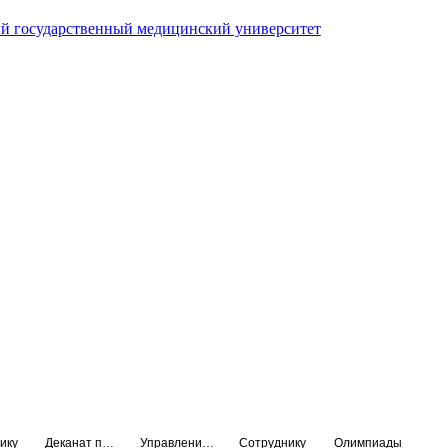
й государственный медицинский университет
ику
Деканат подготовки кадров высшей квалификации
Управление по НМО и региональному развитию здравоохранения
Сотруднику
Олимпиады