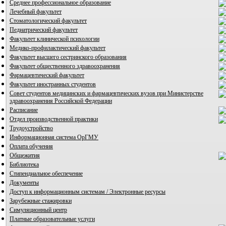
Среднее профессиональное образование
Лечебный факультет
Стоматологический факультет
Педиатрический факультет
Факультет клинической психологии
Медико-профилактический факультет
Факультет высшего сестринского образования
Факультет общественного здравоохранения
Фармацевтический факультет
Факультет иностранных студентов
Совет студентов медицинских и фармацевтических вузов при Министерстве
здравоохранения Российской Федерации
Расписание
Отдел производственной практики
Трудоустройство
Информационная система ОрГМУ
Оплата обучения
Общежития
Библиотека
Стипендиальное обеспечение
Документы
Доступ к информационным системам / Электронные ресурсы
Зарубежные стажировки
Симуляционный центр
Платные образовательные услуги