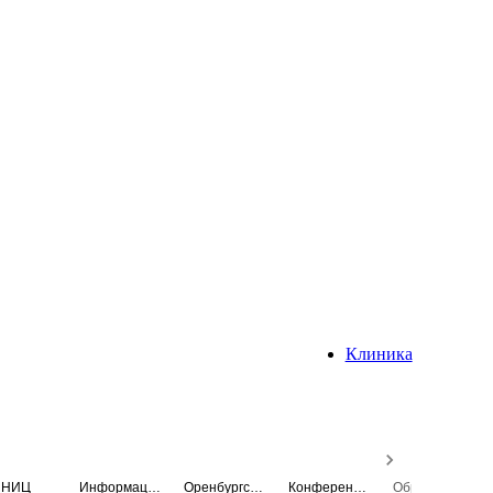
Клиника
НИЦ
Информационная система
Оренбургский медицинский вестник
Конференция
Образовательный центр истории Университета