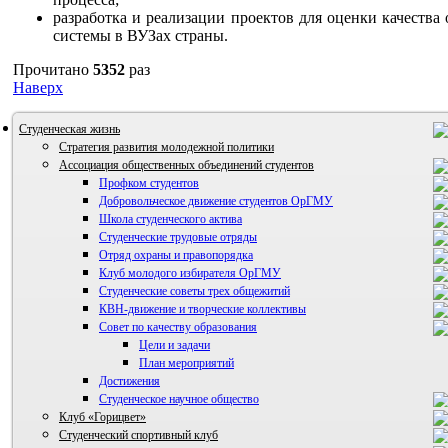
разработка и реализации проектов для оценки качества
системы в ВУЗах страны.
Прочитано
5352
раз
Наверх
Студенческая жизнь
Стратегия развития молодежной политики
Ассоциация общественных объединений студентов
Профком студентов
Добровольческое движение студентов ОрГМУ
Школа студенческого актива
Студенческие трудовые отряды
Отряд охраны и правопорядка
Клуб молодого избирателя ОрГМУ
Студенческие советы трех общежитий
КВН-движение и творческие коллективы
Совет по качеству образования
ВИА "Полигон"
Цели и задачи
План мероприятий
Достижения
Студенческое научное общество
Клуб «Горицвет»
Студенческий спортивный клуб