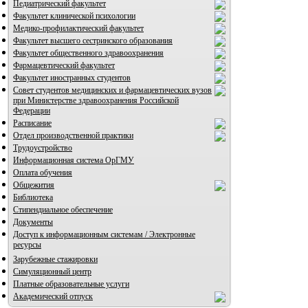
Педиатрический факультет
Факультет клинической психологии
Медико-профилактический факультет
Факультет высшего сестринского образования
Факультет общественного здравоохранения
Фармацевтический факультет
Факультет иностранных студентов
Совет студентов медицинских и фармацевтических вузов
при Министерстве здравоохранения Российской
Федерации
Расписание
Отдел производственной практики
Трудоустройство
Информационная система ОрГМУ
Оплата обучения
Общежития
Библиотека
Стипендиальное обеспечение
Документы
Доступ к информационным системам / Электронные
ресурсы
Зарубежные стажировки
Симуляционный центр
Платные образовательные услуги
Академический отпуск