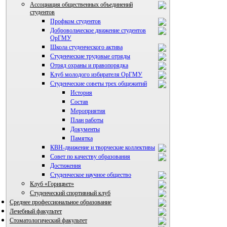
Ассоциация общественных объединений
студентов
Профком студентов
Добровольческое движение студентов
ОрГМУ
Школа студенческого актива
Студенческие трудовые отряды
Отряд охраны и правопорядка
Клуб молодого избирателя ОрГМУ
Студенческие советы трех общежитий
История
Состав
Мероприятия
План работы
Документы
Памятка
КВН-движение и творческие коллективы
Совет по качеству образования
Достижения
ВИА "Полигон"
Студенческое научное общество
Клуб «Горицвет»
Студенческий спортивный клуб
Среднее профессиональное образование
Лечебный факультет
Стоматологический факультет