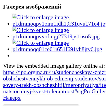
Галерея изображений
View the embedded image gallery online at:
https://ipo.orgma.ru/ru/studencheskaya-zhizn
obshchestvennykh-ob-edinenij-studentov/st
sovety-trekh-obshchezhitij/meropriyatiya/i
natsionalnyj-kvest-tolerantnost#sigProGall
Наверх