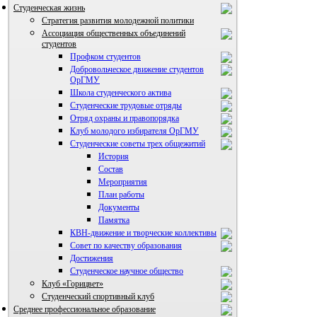
Студенческая жизнь
Стратегия развития молодежной политики
Ассоциация общественных объединений
студентов
Профком студентов
Добровольческое движение студентов
ОрГМУ
Школа студенческого актива
Студенческие трудовые отряды
Отряд охраны и правопорядка
Клуб молодого избирателя ОрГМУ
Студенческие советы трех общежитий
История
Состав
Мероприятия
План работы
Документы
Памятка
КВН-движение и творческие коллективы
Совет по качеству образования
Достижения
ВИА "Полигон"
Студенческое научное общество
Клуб «Горицвет»
Студенческий спортивный клуб
Среднее профессиональное образование