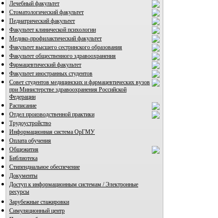
Лечебный факультет
Стоматологический факультет
Педиатрический факультет
Факультет клинической психологии
Медико-профилактический факультет
Факультет высшего сестринского образования
Факультет общественного здравоохранения
Фармацевтический факультет
Факультет иностранных студентов
Совет студентов медицинских и фармацевтических вузов
при Министерстве здравоохранения Российской
Федерации
Расписание
Отдел производственной практики
Трудоустройство
Информационная система ОрГМУ
Оплата обучения
Общежития
Библиотека
Стипендиальное обеспечение
Документы
Доступ к информационным системам / Электронные
ресурсы
Зарубежные стажировки
Симуляционный центр