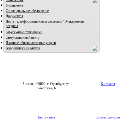
Общежития
Библиотека
Стипендиальное обеспечение
Документы
Доступ к информационным системам / Электронные
ресурсы
Зарубежные стажировки
Симуляционный центр
Платные образовательные услуги
Академический отпуск
Россия, 460000, г. Оренбург, ул.
Контакты
Советская, 6
Карта сайта
Стоп-коррупция