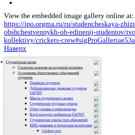
View the embedded image gallery online at:
https://ipo.orgma.ru/ru/studencheskaya-zhizn
obshchestvennykh-ob-edinenij-studentov/tvo
kollektivy/crickets-crew#sigProGalleriae53
Наверх
Студенческая жизнь
Стратегия развития молодежной политики
Ассоциация общественных объединений
студентов
Профком студентов
Добровольческое движение студентов
ОрГМУ
Школа студенческого актива
Студенческие трудовые отряды
Отряд охраны и правопорядка
Клуб молодого избирателя ОрГМУ
Студенческие советы трех общежитий
КВН-движение и творческие коллективы
Crickets crew