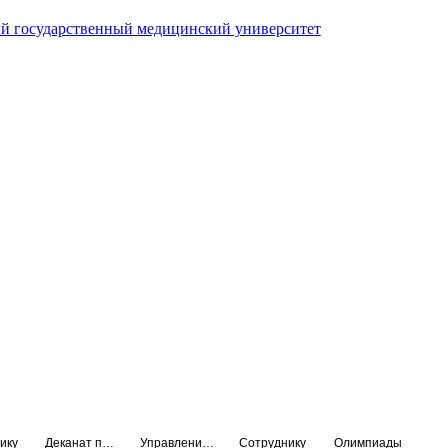
й государственный медицинский университет
ику
Деканат подготовки кадров высшей квалификации
Управление по НМО и региональному развитию здравоохранения
Сотруднику
Олимпиады