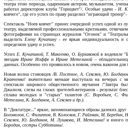
театра этою периода, одаренным актером, музыкантом, учены
работал директором клуба "Горицвет"/. Особые удачи -
И. К
ковчеге", где его успех по праву разделил "играющий тренер"-
Спектакль "Ноев ковчег" принес очередной успех одной из лу
театру, выделяемой профессиональными критиками, отмечаемо
фотографиями на страницах журналов "Огонек" и "Театральн
выделить
Елену Кучапину -
ее яркая индивидуальность и
определяли удачу и успех.
Успех
Е. Кучапиной, Т. Макеенко, О. Бурлаковой
в водевиле "
звездам
Ирине Иоффе
и
Ирине Метелиной –
обладательни
данных. Особенно это проявилось в новом, очень важном для т
Новая волна стэмовцев
/В. Постное, А. Сексяев, Ю. Богдано
Кравченко!
значительно меньше выступала на вечерах с м
спектакли широкого общественного звучания /"Завтра бы
Джалиля, слезы на глазах зрителей-ветеранов - результат бл
сплава молодых и "старых" талантов
(С. Воробьев, С. Ф
Метелина, К. Богданов, А. Сексяев и др.).
В "Диктатуре..." яркие, запоминающиеся образы далеких друг 
Богомолов, С. Филиппов, В. Колосков,
Г. Райзман, М. Беребин, Н
Сексяев,
Ю. Богданов, М. Лушкова, И. Метелина!
и юного 
Бородин, сестры Субботины/.