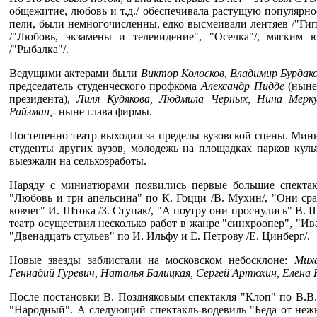
общежитие, любовь и т.д./ обеспечивала растущую популярно
пели, были немногочисленны, едко высмеивали лентяев /"Гип
/"Любовь, экзамены и телевидение", "Осечка"/, мягким 
/"Рыбалка"/.
Ведущими актерами были
Виктор Колосков, Владимир Бурдако
председатель студенческого профкома
Александр Пидде
(ныне
президента),
Лиля Кудякова, Людмила Черных, Нина Мерк
Райзман,-
ныне глава фирмы.
Постепенно театр выходил за пределы вузовской сцены. Мин
студенты других вузов, молодежь на площадках парков куль
выезжали на сельхозработы.
Наряду с миниатюрами появились первые большие спектакл
"Любовь и три апельсина" по К. Гоцци /В. Мухин/, "Они ср
ковчег" И. Штока /З. Ступак/, "А поутру они проснулись" В.
театр осуществил несколько работ в жанре "синхроопер", "И
"Двенадцать стульев" по И. Ильфу и Е. Петрову /Е. Цинберг/.
Новые звезды заблистали на московском небосклоне:
Мих
Геннадий Гуревич, Наталья Балицкая, Сергей
Артюхин, Елена 
После постановки В. Поздняковым спектакля "Клоп" по В.В.
"Народный". А следующий спектакль-водевиль "Беда от нежн