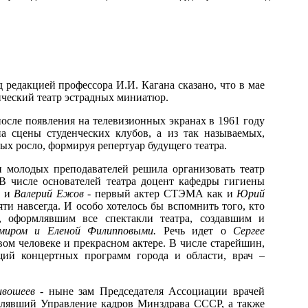
редакцией профессора И.И. Кагана сказано, что в мае
нческий театр эстрадных миниатюр.
после появления на телевизионных экранах в 1961 году
 сцены студенческих клубов, а из так называемых,
х росло, формируя репертуар будущего театра.
 молодых преподавателей решила организовать театр
 числе основателей театра доцент кафедры гигиены
к и
Валерий Ежов
- первый актер СТЭМА как и
Юрий
яти навсегда. И особо хотелось бы вспомнить того, кто
м, оформлявшим все спектакли театра, создавшим и
миром и Еленой Филипповыми.
Речь идет о
Сергее
вом человеке и прекрасном актере. В числе старейшин,
щий концертных программ города и области, врач –
ивошеев
- ныне зам Председателя Ассоциации врачей
влявший Управление кадров Минздрава СССР, а также