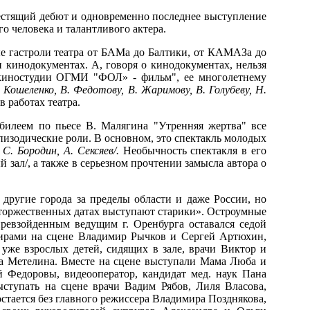
блестящий дебют и одновременно последнее выступление
го человека и талантливого актера.
е гастроли театра от БАМа до Балтики, от КАМАЗа до
и кинодокументах. А, говоря о кинодокументах, нельзя
 киностудии ОГМИ "ФОЛ» - фильм", ее многолетнему
. Кошеленко, В. Федотову, В. Жаримову, В. Голубеву, Н.
в работах театра.
билеем по пьесе В. Малягина "Утренняя жертва" все
пизодические роли. В основном, это спектакль молодых
С. Бородин, А. Сексяев/.
Необычность спектакля в его
зал/, а также в серьезном прочтении замысла автора о
другие города за пределы области и даже России, но
торжественных датах выступают старики». Остроумные
ревзойденным ведущим г. Оренбурга оставался седой
ирами на сцене Владимир Рычков и Сергей Артюхин,
уже взрослых детей, сидящих в зале, врачи Виктор и
а Метелина. Вместе на сцене выступали Мама Люба и
 Федоровы, видеооператор, кандидат мед. наук Пана
ступать на сцене врачи Вадим Рябов, Лиля Власова,
стается без главного режиссера Владимира Позднякова,