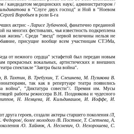
м / кандидатом медицинских наук/, администратором /
ильдиватова
в "Слуге двух господ" и Ной в "Ноевом
Сергей Воробьев
в роли Б-га
чших актрис -
Ларисе Зубачевой,
фанатично преданной
й на многих фестивалях, чья известность подкреплена
ая жизнь". Среди "звезд" первой величины нельзя не
 обаяние, присущие вообще всем участницам СТЭМа,
Беда от нежного сердца" эстафетой был передан новым
цам прекрасных вокальных, артистических и внешних
еатра спектакле "Завтра была война".
в, В. Тахтин,
В. Требухин, Т. Слешнева, М. Пузикова В.
иниатюрами, так как в репертуаре театра появились
ла война", "Диктатура совести"/. Премия им. Мусы
естящей работы режиссера В.Н. Позднякова и чудесного
илиппов, Н. Немцева, И. Кильдивашов, И. Иоффе,
И.
от друга героев, создали актеры старшего поколения
/Л,
. Федоров/, более молодого /В. Постное, Т. Слетнева, А.
поколения
/О. Хайнюк, А. Несневич,
О. Нехорошева, С.