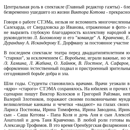
Центральная роль в спектакле (Главный редактор газеты) - 
безвременно ушедшего из жизни
Виктора Котова
- прекрасно
Говоря о работе СТЭМа, нельзя не вспомнить многочисленны
Салехарда, от Свердловска до Иванова, отраженные в фото- 
не выразить глубокую благодарность коллективу народной
руководителю
Л. Богомолову
и его "команде"
А. Кравченко, Е
Дурандину А. Искандерову
Е. Дорфману за постоянное участие 
В последнем спектакле театра перед двадцатипятилетним ю
"старики", за исключением
С. Воробьева,
играли важные, но э
/З. Хамшна, Л. Жабина,
О. Хайнюк, В. Постное, А. Сафаров, 
оформлении /естественный подвал и пристроенный зрительный 
сегодняшней борьбе добра и зла.
Шли годы. Студенты становились врачами. Врачи уезжали в 
«ядро» «старого» СТЭМА сохранялось. На юбилеях и прочих 
сценарии пишут Виктор Колосков и Григорий Райзман, неп
Валерий Злотников, поражают своими полковничьими мунд
великолепные канканы и чечетки «выдают» на глазах своих 
Лариса Постновы, Ирина Тимофеева, Ирина Заводина, Ирин
сын - Саша Котовы - Папа Коля и дочь Аня и сын Алексей
Анатолий и дочь Таня Кравченко. В любой роли готовы вы
Александр Трофимов. В это время Оренбургская филармония о