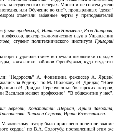
сть на студенческих вечерах. Много и не совсем умело
нопедия, или Обучение во сне"/, пронырливых "деляг"
юмором отмечали забавные черты у преподавателей
в (ныне професс
ор), Наталья Николенко, Роза Аширова,
 профессор, доктор экономических наук в Управлении
улова,
студент политехнического института
Григорий
иатюры с удовольствием встречали школьники городам
туры, колхозники районов Оренбуржья, куда студенты
и: "Недоросль" А. Фонвизина /режиссер А. Ярцев/,
ажались за Родину" по М. Шолохову /В. Дридж/, "Ноев
 Шукшина /В. Дридж/. Переняв опыт болгарских актеров,
ван Васильев меняет профессию", "В общежитии у нас",
аил Беребин,
Константин Шерман, Ирина Заводина,
Кривопалова, Татьяна Серкова, Ирина Кожевникова.
 Маяковскому театру было присвоено почетное звание
ого сердца" по В.А. Сологубу, поставленный этим же