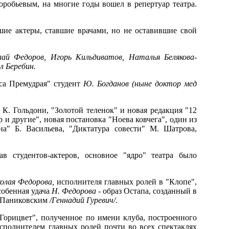
обьевым, на многие годы вошел в репертуар театра.
ие актеры, ставшие врачами, но не оставившие свой
олай Федоров, Игорь
Кильдиватов, Наталья Белякова-
л Беребин.
са Премудрая" студент
Ю. Богданов (ныне доктор мед
 К. Гольдони, "Золотой теленок" и новая редакция "12
 и другие", новая постановка "Ноева ковчега", один из
на" Б. Васильева, "Диктатура совести" М. Шатрова,
ав студентов-актеров, основное "ядро" театра было
олая Федорова,
исполнителя главных ролей в "Клопе",
собенная удача
Н. Федорова
- образ Остапа, созданный в
 Паниковским
/Геннадий Гуревич/.
Горицвет", полученное по имени клуба, построенного
сполнителем главных ролей почти во всех спектаклях