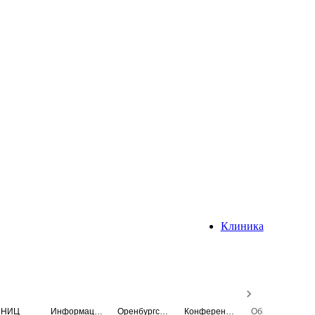
Клиника
НИЦ
Информационная система
Оренбургский медицинский вестник
Конференция
Образовательный центр истории Университета