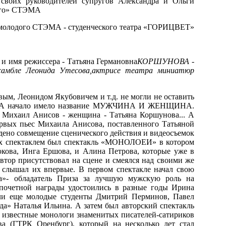
своих руководителей супругов Александра и Ольги
рого» СТЭМА
а молодого СТЭМА - студенческого театра «ГОРИЦВЕТ»
 и имя режиссера - Татьяна Германовна
КОРШУНОВА -
самбле Леонида Утесова,
актрисе театра миниатюр
ым, Леонидом Якубовичем и т.д. не могли не оставить
иже) А начало имело название МУЖЧИНА И ЖЕНЩИНА.
Михаил Анисов - женщина - Татьяна Коршунова... А
х пьес Михаила Анисова, поставленного Татьяной
дено совмещение сценического действия и видеосъемок
 их спектаклем был спектакль «МОНОЛОЕИ» в котором
кова, Инга Ершова, и Алина Петрова, которые уже в
втор присутствовал на сцене и смеялся над своими же
 слышал их впервые. В первом спектакле начал свою
да»- обладатель Приза за лучшую мужскую роль на
почетной награды удостоились в разные годы Ирина
ли еще молодые студенты Дмитрий Перминов, Павел
да» Наталья Ильина. А затем был авторский спектакль
вестные монологи знаменитых писателей-сатириков
 (ГТРК Оренбург), который на несколько лет стал