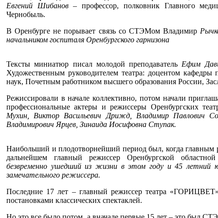
Евгений Шибанов
– профессор, полковник Главного мед
Чернобыль.
В Оренбурге не порывает связь со СТЭМом Владимир
Рычк
начальником госпиталя Оренбургского гарнизона
Тексты миниатюр писал молодой преподаватель
Ефим Дав
Художественным руководителем театра: доцентом кафедры 
наук, Почетным работником высшего образования России, З
Режиссировали в начале коллективно, потом начали пригла
профессиональные актеры и режиссеры Оренбургских теат
Мухин, Виктор Васильевич
Дрижд, Владимир Павлович Сок
Владимирович Ярцев, Зинаида Иосифовна Ступак.
Наибольший и плодотворнейший период был, когда главным ре
дальнейшем главный режиссер Оренбургской областн
безвременно ушедший из жизни в этом году и 45 летни
замечательного режиссера.
Последние 17 лет – главный режиссер театра «ГОРИЦВЕТ»
постановками классических спектаклей.
Но это все было потом, а вначале первые 15 лет – это был СТ