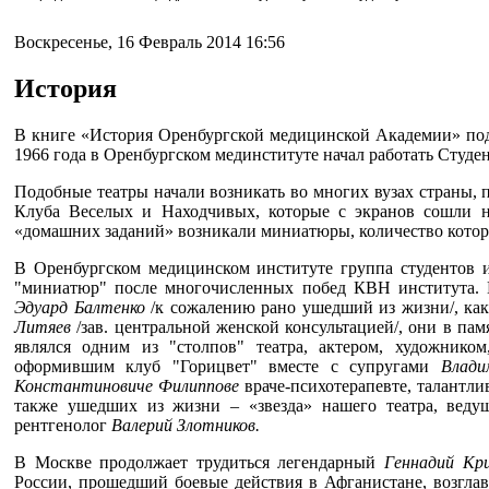
Воскресенье, 16 Февраль 2014 16:56
История
В книге «История Оренбургской медицинской Академии» под 
1966 года в Оренбургском мединституте начал работать Студе
Подобные театры начали возникать во многих вузах страны, 
Клуба Веселых и Находчивых, которые с экранов сошли на
«домашних заданий» возникали миниатюры, количество которы
В Оренбургском медицинском институте группа студентов и
"миниатюр" после многочисленных побед КВН института. В
Эдуард Балтенко
/к сожалению рано ушедший из жизни/, ка
Литяев
/зав. центральной женской консультацией/, они в пам
являлся одним из "столпов" театра, актером, художнико
оформившим клуб "Горицвет" вместе с супругами
Влади
Константиновиче Филиппове
враче-психотерапевте, талантли
также ушедших из жизни – «звезда» нашего театра, веду
рентгенолог
Валерий Злотников.
В Москве продолжает трудиться легендарный
Геннадий Кр
России, прошедший боевые действия в Афганистане, возгла