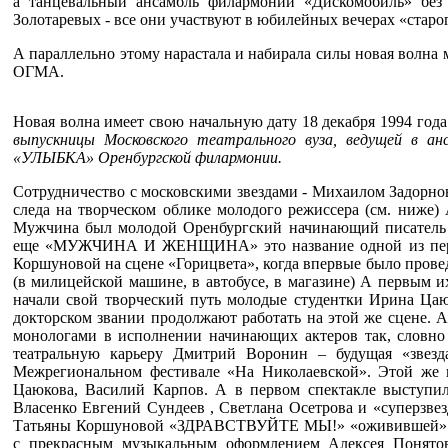
а танцевальный ансамбль филармонии «Дискомобиль» без 
Золотаревых - все они участвуют в юбилейных вечерах «ста
А параллельно этому нарастала и набирала силы новая волн
ОГМА.
Новая волна имеет свою начальную дату 18 декабря 1994 года
выпускницы Московского театрального вуза, ведущей в ан
«УЛЫБКА» Оренбургской филармонии.
Сотрудничество с московскими звездами - Михаилом Задорнов
следа на творческом облике молодого режиссера (см. н
Мужчина был молодой Оренбургский начинающий писатель 
еще «МУЖЧИНА И ЖЕНЩИНА» это название одной из первы
Коршуновой на сцене «Горицвета», когда впервые было прове
(в милицейской машине, в автобусе, в магазине) А первым
начали свой творческий путь молодые студентки Ирина Цаю
докторском звании продолжают работать на этой же сцене. А
монологами в исполнении начинающих актеров так, словно
театральную карьеру Дмитрий Воронин – будущая «звез
Межрегиональном фестивале «На Николаевской». Этой же 
Цаюкова, Василий Карпов. А в первом спектакле выступи
Власенко Евгений Сундеев , Светлана Осетрова и «суперзвез
Татьяны Коршуновой «ЗДРАВСТВУЙТЕ МЫ!» «оживившей» из
с прекрасным музыкальным оформлением Алексея Понятова