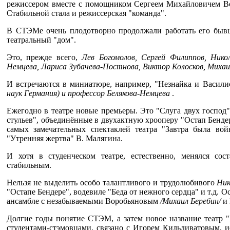
режиссером вместе с помощником Сергеем Михайловичем Вор
Стабильной стала и режиссерская "команда".
В СТЭМе очень плодотворно продолжали работать его бывш
театральный "дом".
Это, прежде всего,
Лев Богомолов, Сергей Филиппов, Ник
Немцева, Лариса Зубачева-Постнова, Виктор
Колосков, Михаи
И встречаются в миниатюре, например, "Незнайка и Васили
наук Германия) и профессор Белякова-Немцева
.
Ежегодно в театре новые премьеры. Это "Слуга двух господ"
стульев", объединённые в двухактную хрооперу "Остап Бендер
самых замечательных спектаклей театра "Завтра была вой
"Утренняя жертва" В. Малягина.
И хотя в студенческом театре, естественно, менялся сост
стабильным.
Нельзя не выделить особо талантливого и трудолюбивого
Ник
"Остапе Бендере", водевиле "Беда от нежного сердца" и т.д. О
ансамбле с незабываемыми Воробьяновым
/Михаил Беребин/
и
Долгие годы понятие СТЭМ, а затем новое название театр "
студентами-стэмовцами, связано с Игорем Кильдиватовым, и