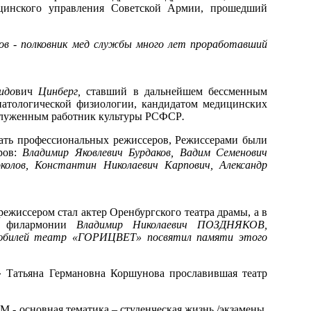
ицинского управления Советской Армии, прошедший
ов - полковник мед службы много лет проработавший
идо
вич
Цинберг,
ставший в дальнейшем бессменным
патологической физиологии, кандидатом медицинских
аслуженным работник культуры РСФСР
.
шать профессиональных режиссеров, Режиссерами были
ров:
Владимир Яковлевич Бурдаков, Вадим Семенович
олов, Константин Николаевич Карпович, Александр
жиссер­ом стал актер Оренбургского театра драмы, а в
ой филармонии
Владимир Николаевич
ПОЗДНЯКОВ,
й юбилей театр «ГОРИЦВЕТ» посвятил памяти этого
 Татьяна Германовна Коршунова прославившая театр
ЭМ - основная тематика – студенческая жизнь /экзамены,