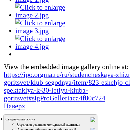
View the embedded image gallery online at:
https://ipo.orgma.ru/ru/studencheskaya-zhiz
goritsvet/klub-segodnya/item/823-eshchjo-c
spektaklya-k-30-letiyu-kluba-
goritsvet#sigProGalleriaca4f80c724
Наверх
Студенческая жизнь
Стратегия развития молодежной политики
Ассоциация общественных объединений