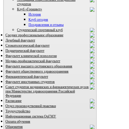
студентов
Клуб «Горицвет»
История
Клуб сегодня
Поздравления и отзывы
Студенческий спортивный клуб
Среднее профессиональное образование
Лечебный факультет
Стоматологический факультет
Педиатрический факультет
Факультет клинической психологии
ВИА "Полигон"
Медико-профилактический факультет
Факультет высшего сестринского образования
Факультет общественного здравоохранения
Фармацевтический факультет
Факультет иностранных студентов
Совет студентов медицинских и фармацевтических вузов
при Министерстве здравоохранения Российской
Федерации
Расписание
Отдел производственной практики
Трудоустройство
Информационная система ОрГМУ
Оплата обучения
Общежития