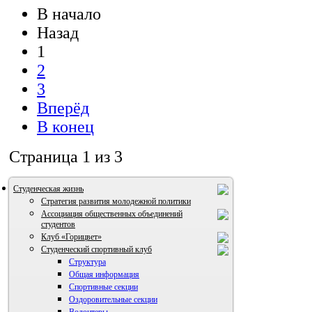
В начало
Назад
1
2
3
Вперёд
В конец
Страница 1 из 3
Студенческая жизнь
Стратегия развития молодежной политики
Ассоциация общественных объединений
студентов
Клуб «Горицвет»
Студенческий спортивный клуб
Структура
Общая информация
Спортивные секции
Оздоровительные секции