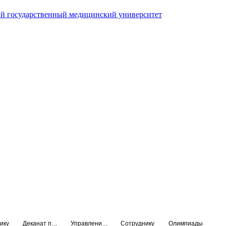
й государственный медицинский университет
ику
Деканат подготовки кадров высшей квалификации
Управление по НМО и региональному развитию здравоохранения
Сотруднику
Олимпиады