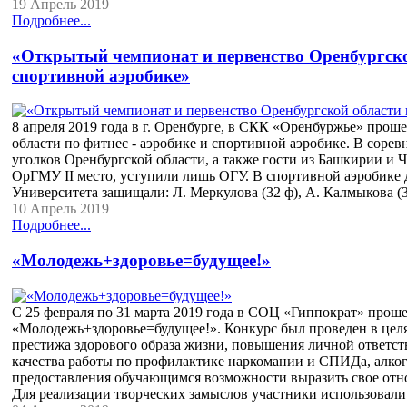
19 Апрель 2019
Подробнее...
«Открытый чемпионат и первенство Оренбургской
спортивной аэробике»
8 апреля 2019 года в г. Оренбурге, в СКК «Оренбуржье» про
области по фитнес - аэробике и спортивной аэробике. В соре
уголков Оренбургской области, а также гости из Башкирии и 
ОрГМУ II место, уступили лишь ОГУ. В спортивной аэробике дв
Университета защищали: Л. Меркулова (32 ф), А. Калмыкова (
10 Апрель 2019
Подробнее...
«Молодежь+здоровье=будущее!»
С 25 февраля по 31 марта 2019 года в СОЦ «Гиппократ» проше
«Молодежь+здоровье=будущее!». Конкурс был проведен в цел
престижа здорового образа жизни, повышения личной ответст
качества работы по профилактике наркомании и СПИДа, алкого
предоставления обучающимся возможности выразить свое отно
Для реализации творческих замыслов участники использовал