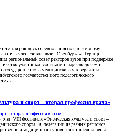
ситете завершились соревнования по спортивному
авательского состава вузов Оренбуржья. Турнир
упил региональный совет ректоров вузов при поддержке
личество участников состязаний выросло до семи
го государственного медицинского университета,
нбургского государственного педагогического
 газа…
льтура и спорт – вторая профессия врача»
 этап VIII фестиваля «Физическая культура и спорт –
денческого спорта. 40 делегаций из разных регионов
дарственный медицинский университет представляли