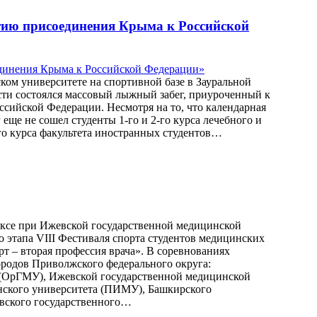
тию присоединения Крыма к Российской
ком университете на спортивной базе в Зауральной
сти состоялся массовый лыжный забег, приуроченный к
сийской Федерации. Несмотря на то, что календарная
 еще не сошел студенты 1-го и 2-го курса лечебного и
го курса факультета иностранных студентов…
лексе при Ижевской государственной медицинской
 этапа VIII Фестиваля спорта студентов медицинских
рт – вторая профессия врача». В соревнованиях
ородов Приволжского федерального округа:
 (ОрГМУ), Ижевской государственной медицинской
нского университета (ПИМУ), Башкирского
овского государственного…