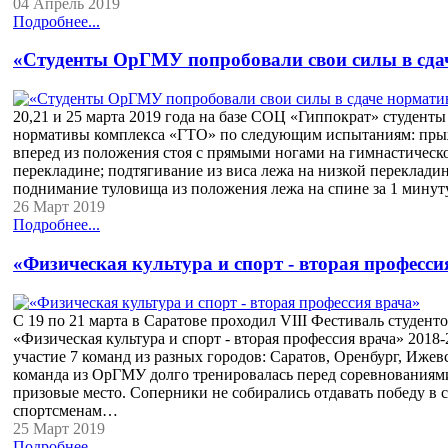
04 Апрель 2019
Подробнее...
«Студенты ОрГМУ попробовали свои силы в сда
20,21 и 25 марта 2019 года на базе СОЦ «Гиппократ» студенты
нормативы комплекса «ГТО» по следующим испытаниям: прыжо
вперед из положения стоя с прямыми ногами на гимнастическо
перекладине; подтягивание из виса лежа на низкой перекладин
поднимание туловища из положения лежа на спине за 1 мину
26 Март 2019
Подробнее...
«Физическая культура и спорт - вторая професси
С 19 по 21 марта в Саратове проходил VIII Фестиваль студен
«Физическая культура и спорт - вторая профессия врача» 2018
участие 7 команд из разных городов: Саратов, Оренбург, Иже
команда из ОрГМУ долго тренировалась перед соревнованиями
призовые место. Соперники не собирались отдавать победу в 
спортсменам…
25 Март 2019
Подробнее...