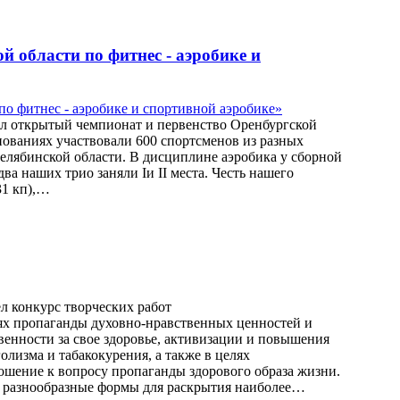
 области по фитнес - аэробике и
шел открытый чемпионат и первенство Оренбургской
внованиях участвовали 600 спортсменов из разных
Челябинской области. В дисциплине аэробика у сборной
а наших трио заняли Iи II места. Честь нашего
31 кп),…
л конкурс творческих работ
ях пропаганды духовно-нравственных ценностей и
венности за свое здоровье, активизации и повышения
лизма и табакокурения, а также в целях
шение к вопросу пропаганды здорового образа жизни.
и разнообразные формы для раскрытия наиболее…