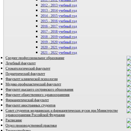
2011 - 2012 учебный год
ВИА "Полигон"
2012 - 2013 учебный год
2013 - 2014 учебный год
2014 - 2015 учебный год
2015 - 2016 учебный год
2016 - 2017 учебный год
2017 - 2018 учебный год
2018 - 2019 учебный год
2019 - 2020 учебный год
2020 - 2021 учебный год
2021 - 2022 учебный год
Среднее профессиональное образование
Лечебный факультет
Стоматологический факультет
Педиатрический факультет
Факультет клинической психологии
Медико-профилактический факультет
Факультет высшего сестринского образования
Факультет общественного здравоохранения
Фармацевтический факультет
Факультет иностранных студентов
Совет студентов медицинских и фармацевтических вузов при Министерстве
здравоохранения Российской Федерации
Расписание
Отдел производственной практики
Трудоустройство