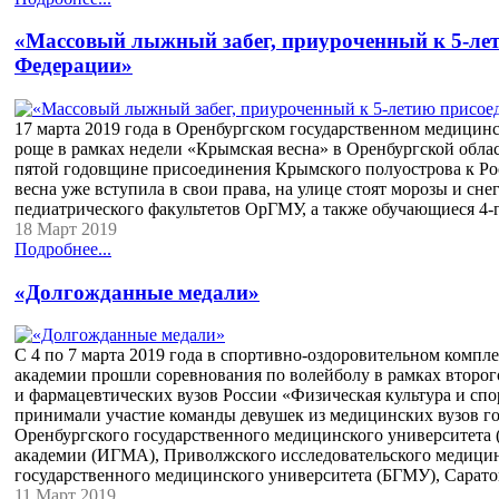
«Массовый лыжный забег, приуроченный к 5-ле
Федерации»
17 марта 2019 года в Оренбургском государственном медицинс
роще в рамках недели «Крымская весна» в Оренбургской обла
пятой годовщине присоединения Крымского полуострова к Рос
весна уже вступила в свои права, на улице стоят морозы и снег
педиатрического факультетов ОрГМУ, а также обучающиеся 4-
18 Март 2019
Подробнее...
«Долгожданные медали»
С 4 по 7 марта 2019 года в спортивно-оздоровительном комп
академии прошли соревнования по волейболу в рамках второго
и фармацевтических вузов России «Физическая культура и спо
принимали участие команды девушек из медицинских вузов г
Оренбургского государственного медицинского университета
академии (ИГМА), Приволжского исследовательского медици
государственного медицинского университета (БГМУ), Сарат
11 Март 2019