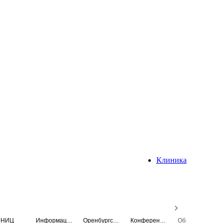
Клиника
НИЦ
Информационная система
Оренбургский медицинский вестник
Конференция
Образовательный центр истории Университета