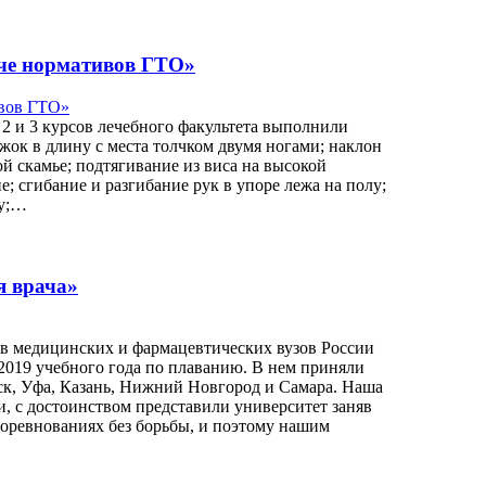
че нормативов ГТО»
 2 и 3 курсов лечебного факультета выполнили
к в длину с места толчком двумя ногами; наклон
й скамье; подтягивание из виса на высокой
е; сгибание и разгибание рук в упоре лежа на полу;
ту;…
я врача»
тов медицинских и фармацевтических вузов России
-2019 учебного года по плаванию. В нем приняли
вск, Уфа, Казань, Нижний Новгород и Самара. Наша
, с достоинством представили университет заняв
соревнованиях без борьбы, и поэтому нашим