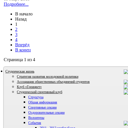
Подробнее...
В начало
Назад
1
2
3
4
Вперёд
В конец
Страница 1 из 4
Студенческая жизнь
Стратегия развития молодежной политики
Ассоциация общественных объединений студентов
Клуб «Горицвет»
Студенческий спортивный клуб
Структура
Общая информация
Спортивные секции
Оздоровительные секции
Волонтеры
События