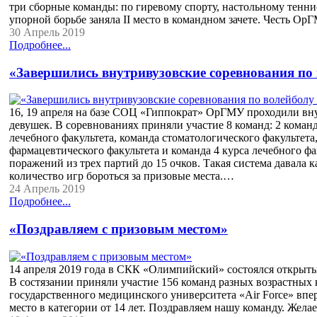
три сборные команды: по гиревому спорту, настольному тенни
упорной борьбе заняла II место в командном зачете. Честь 
30 Апрель 2019
Подробнее...
«Завершились внутривузовские соревнования по
16, 19 апреля на базе СОЦ «Гиппократ» ОрГМУ проходили вну
девушек. В соревнованиях приняли участие 8 команд: 2 команд
лечебного факультета, команда стоматологического факультета
фармацевтического факультета и команда 4 курса лечебного ф
поражений из трех партий до 15 очков. Такая система давала 
количество игр бороться за призовые места.…
24 Апрель 2019
Подробнее...
«Поздравляем с призовым местом»
14 апреля 2019 года в СКК «Олимпийский» состоялся открыты
В состязании приняли участие 156 команд разных возрастных 
государственного медицинского университета «Air Force» впер
место в категории от 14 лет. Поздравляем нашу команду. Жел