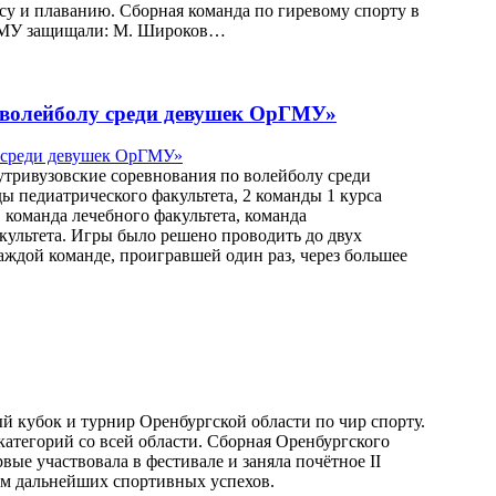
су и плаванию. Сборная команда по гиревому спорту в
ОрГМУ защищали: М. Широков…
 волейболу среди девушек ОрГМУ»
тривузовские соревнования по волейболу среди
ы педиатрического факультета, 2 команды 1 курса
, команда лечебного факультета, команда
акультета. Игры было решено проводить до двух
каждой команде, проигравшей один раз, через большее
й кубок и турнир Оренбургской области по чир спорту.
категорий со всей области. Сборная Оренбургского
вые участвовала в фестивале и заняла почётное II
аем дальнейших спортивных успехов.