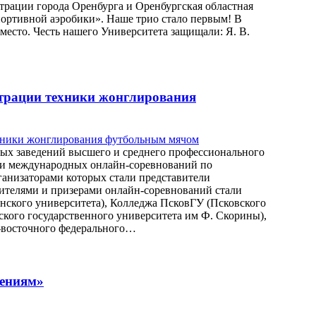
трации города Оренбурга и Оренбургская областная
портивной аэробики». Наше трио стало первым! В
место. Честь нашего Университета защищали: Я. В.
трации техники жонглирования
бных заведений высшего и среднего профессионального
ами международных онлайн-соревнований по
анизаторами которых стали представители
ителями и призерами онлайн-соревнований стали
нского университета), Колледжа ПсковГУ (Псковского
ского государственного университета им Ф. Скорины),
восточного федерального…
жениям»