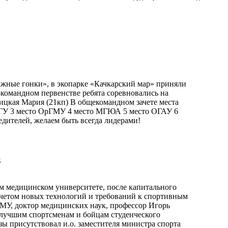
ыжные гонки», в экопарке «Качкарский мар» приняли
-командном первенстве ребята соревновались на
ицкая Мария (21кп) В общекомандном зачете места
ОГУ 3 место ОрГМУ 4 место МГЮА 5 место ОГАУ 6
дителей, желаем быть всегда лидерами!
»
ом медицинском университете, после капитального
 учетом новых технологий и требований к спортивным
МУ, доктор медицинских наук, профессор Игорь
лучшим спортсменам и бойцам студенческого
ы присутствовал и.о. заместителя министра спорта