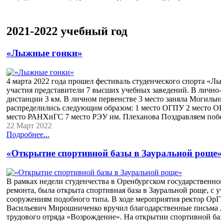
2021-2022 учебный год
«Лыжные гонки»
4 марта 2022 года прошел фестиваль студенческого спорта «Л
участия представители 7 высших учебных заведений. В лично
дистанции 3 км. В личном первенстве 3 место заняла Могильн
распределились следующим образом: 1 место ОГПУ 2 место 
место РАНХиГС 7 место РЭУ им. Плеханова Поздравляем побе
22 Март 2022
Подробнее...
«Открытие спортивной базы в Зауральной роще
В рамках недели студенчества в Оренбургском государственн
ремонта, была открыта спортивная база в Зауральной роще, с
сооружениям подобного типа. В ходе мероприятия ректор ОрГ
Васильевич Мирошниченко вручил благодарственные письма 
трудового отряда «Возрождение». На открытии спортивной баз