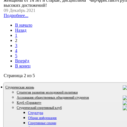
женщины от 14 лет и старше, дисциплина "Чир-фристайл-груп
высоких достижений!
09 Декабрь 2021
Подробнее...
В начало
Назад
1
2
3
4
5
Вперёд
В конец
Страница 2 из 5
Студенческая жизнь
Стратегия развития молодежной политики
Ассоциация общественных объединений студентов
Клуб «Горицвет»
Студенческий спортивный клуб
Структура
Общая информация
Спортивные секции