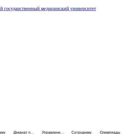
й государственный медицинский университет
ику
Деканат подготовки кадров высшей квалификации
Управление по НМО и региональному развитию здравоохранения
Сотруднику
Олимпиады