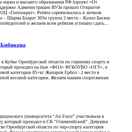
ва науки и высшего образования РФ (проект «От
поддержке Администрации ВУЗа прошло Открытое
СОЦ «Гиппократ». Ребята соревновались в личном
о – Шарма Бхарат 305и группа 2 место – Кунал Бисвас
 победителей и желаем всем ребятам успешно сдать…
.Бибикова
е в Кубке Оренбургской области по гиревому спорту и
оторый проходил на базе «ФОЗ» ФГБОУВО «ОГУ», и
овой категории 85+кг Жапаров Ербол - 2 место в
лютной весовой категории. Желаем нашим спортсменам
дицинского университета “Аir Force” участвовала в
рту, который проходил в СК "Олимпийский". Девушки
тве Оренбургской области по чир-спорту категория