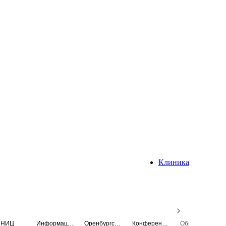
Клиника
НИЦ
Информационная система
Оренбургский медицинский вестник
Конференция
Образовательный центр истории Университета