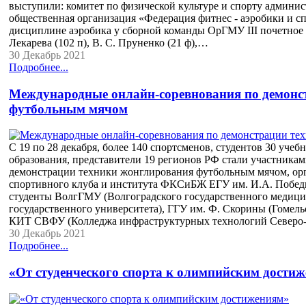
выступили: комитет по физической культуре и спорту админис
общественная организация «Федерация фитнес - аэробики и с
дисциплине аэробика у сборной команды ОрГМУ III почетное 
Лекарева (102 п), В. С. Пруненко (21 ф),…
30 Декабрь 2021
Подробнее...
Международные онлайн-соревнования по демонс
футбольным мячом
С 19 по 28 декабря, более 140 спортсменов, студентов 30 уче
образования, представители 19 регионов РФ стали участник
демонстрации техники жонглирования футбольным мячом, орг
спортивного клуба и института ФКСиБЖ ЕГУ им. И.А. Побед
студенты ВолгГМУ (Волгоградского государственного медици
государственного университета), ГГУ им. Ф. Скорины (Гомель
КИТ СВФУ (Колледжа инфраструктурных технологий Северо-
30 Декабрь 2021
Подробнее...
«От студенческого спорта к олимпийским дости