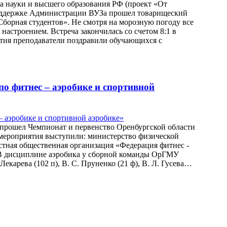
ва науки и высшего образования РФ (проект «От
поддержке Администрации ВУЗа прошел товарищеский
Сборная студентов». Не смотря на морозную погоду все
настроением. Встреча закончилась со счетом 8:1 в
тия преподаватели поздравили обучающихся с
по фитнес – аэробике и спортивной
е»прошел Чемпионат и первенство Оренбургской области
 мероприятия выступили: министерство физической
стная общественная организация «Федерация фитнес -
 В дисциплине аэробика у сборной команды ОрГМУ
Лекарева (102 п), В. С. Пруненко (21 ф), В. Л. Гусева…