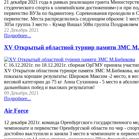
21 декабря 2021 года в рамках реализации гранта Министерст
студенческого спорта к олимпийским достижениям») и при 
первенство ВУЗа по бадминтону. Соревнования проходили в 
первенстве. Места распределились следующим образом: 1 мест
305и группа 3 место – Кумар Вишал 508и группа Поздравляем
22 Декабрь 2021
Подробнее...
ХV Открытый областной турнир памяти ЗМС М
С 16.12.2021г. по 18.12.2021г. сборная ОрГМУ приняла участи
ХV Открытом областном турнире памяти ЗМС М.Бибикова, к
показала хорошие результаты: Широков Максим -2 место, в вес
весовой категории до 75 кг Анна Сухинина - 5 место в абсо
дальнейших побед и высоких результатов!
09 Декабрь 2021
Подробнее...
Аir Force
12 декабря 2021г. команда Оренбургского государственного ме
чемпионате и первенстве Оренбургской области по чир - спо
достойно выступили и заняли 3 место в чемпионате и первенс