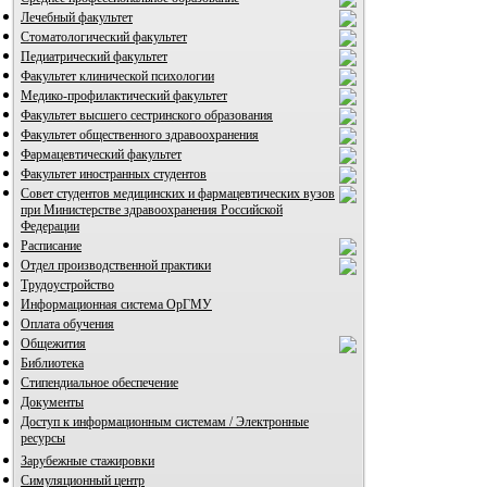
Лечебный факультет
ВИА "Полигон"
Стоматологический факультет
Педиатрический факультет
Факультет клинической психологии
Медико-профилактический факультет
Факультет высшего сестринского образования
Факультет общественного здравоохранения
Фармацевтический факультет
Факультет иностранных студентов
Совет студентов медицинских и фармацевтических вузов
при Министерстве здравоохранения Российской
Федерации
Расписание
Отдел производственной практики
Трудоустройство
Информационная система ОрГМУ
Оплата обучения
Общежития
Библиотека
Стипендиальное обеспечение
Документы
Доступ к информационным системам / Электронные
ресурсы
Зарубежные стажировки
Симуляционный центр