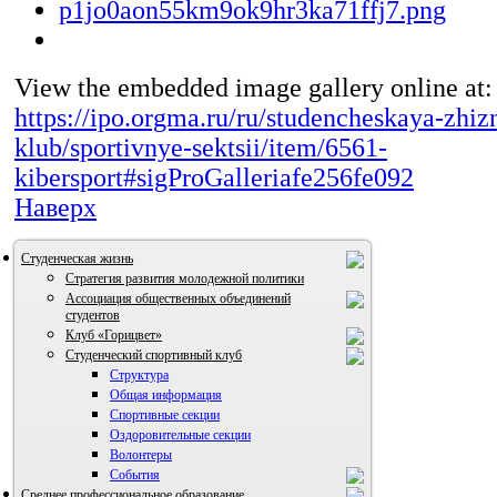
View the embedded image gallery online at:
https://ipo.orgma.ru/ru/studencheskaya-zhizn
klub/sportivnye-sektsii/item/6561-
kibersport#sigProGalleriafe256fe092
Наверх
Студенческая жизнь
Стратегия развития молодежной политики
Ассоциация общественных объединений
студентов
Клуб «Горицвет»
Студенческий спортивный клуб
Структура
Общая информация
Спортивные секции
Оздоровительные секции
Волонтеры
События
Среднее профессиональное образование