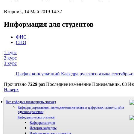
Вторник, 14 Май 2019 14:32
Информация для студентов
ФИС
СПО
1 курс
2 курс
3 курс
График консультаций Кафедра русского языка сентябрь-о
Материалы_для_подготовки_к_экзамену_СПО_русский_
Прочитано
7229
раз
Последнее изменение Понедельник, 03 Ию
Наверх
Все кафедры
Кафедра управления, менеджмента качества и цифровых технологий в
здравоохранении
Кафедра русского языка
Кафедра сегодня
История кафедры
Информация для студентов