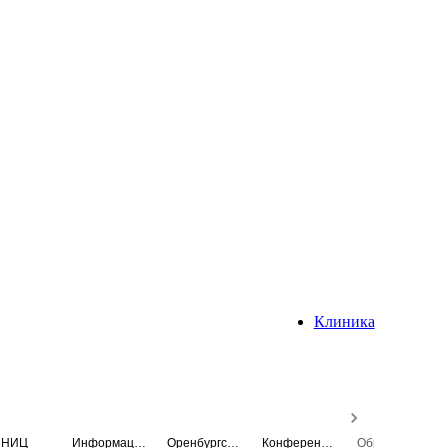
Клиника
НИЦ
Информационная система
Оренбургский медицинский вестник
Конференция
Образовательный центр истории Университета