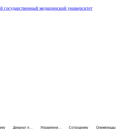
й государственный медицинский университет
ику
Деканат подготовки кадров высшей квалификации
Управление по НМО и региональному развитию здравоохранения
Сотруднику
Олимпиады