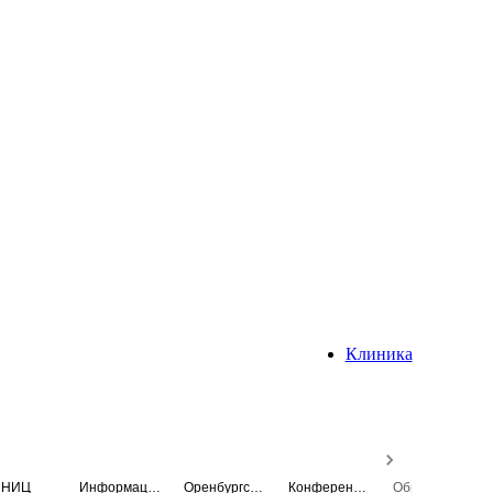
Клиника
НИЦ
Информационная система
Оренбургский медицинский вестник
Конференция
Образовательный центр истории Университета