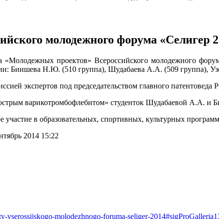
йского молодежного форума «Селигер 2
на «Молодежных проектов» Всероссийского молодежного форум
: Биишева Н.Ю. (510 группа), Шудабаева А.А. (509 группа), Узо
ссией экспертов под председательством главного патентоведа 
 острым варикотромбофлебитом» студенток Шудабаевой А.А. и Б
 участие в образовательных, спортивных, культурных программ
тябрь 2014 15:22
kty-vserossijskogo-molodezhnogo-foruma-seliger-2014#sigProGalleria