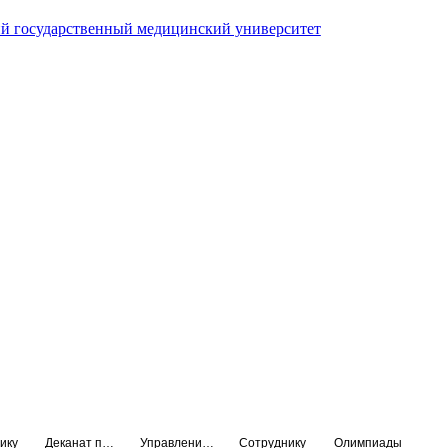
й государственный медицинский университет
ику
Деканат подготовки кадров высшей квалификации
Управление по НМО и региональному развитию здравоохранения
Сотруднику
Олимпиады