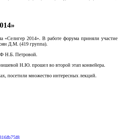
014»
а «Селигер 2014». В работе форума приняли участие
ян Д.М. (419 группа).
РФ Н.Б. Петровой.
иишевой Н.Ю. прошел во второй этап конвейера.
ах, посетили множество интересных лекций.
1316fb75f8