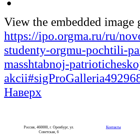
View the embedded image ga
https://ipo.orgma.ru/ru/no
studenty-orgmu-pochtili-p
masshtabnoj-patriotichesko
akcii#sigProGalleria49296
Наверх
Россия, 460000, г. Оренбург, ул.
Контакты
Советская, 6