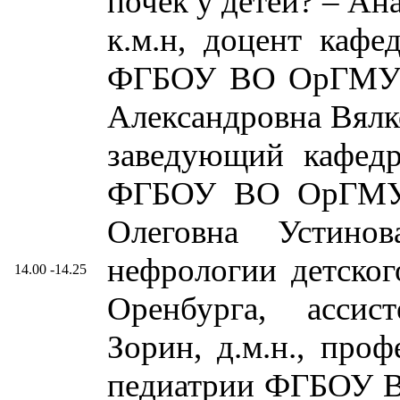
почек у детей? – Ан
к.м.н, доцент кафе
ФГБОУ ВО ОрГМУ М
Александровна Вялко
заведующий кафедр
ФГБОУ ВО ОрГМУ 
Олеговна Устинов
нефрологии детско
14.00 -14.25
Оренбурга, ассис
Зорин, д.м.н., про
педиатрии ФГБОУ 