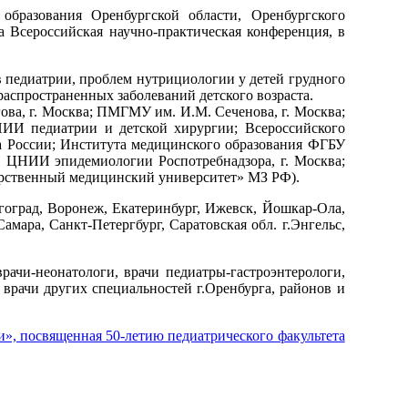
образования Оренбургской области, Оренбургского
 Всероссийская научно-практическая конференция, в
 педиатрии, проблем нутрициологии у детей грудного
распространенных заболеваний детского возраста.
а, г. Москва; ПМГМУ им. И.М. Сеченова, г. Москва;
И педиатрии и детской хирургии; Всероссийского
а России; Института медицинского образования ФГБУ
ЦНИИ эпидемиологии Роспотребнадзора, г. Москва;
арственный медицинский университет» МЗ РФ).
гоград, Воронеж, Екатеринбург, Ижевск, Йошкар-Ола,
амара, Санкт-Петергбург, Саратовская обл. г.Энгельс,
рачи-неонатологи, врачи педиатры-гастроэнтерологи,
врачи других специальностей г.Оренбурга, районов и
», посвященная 50-летию педиатрического факультета