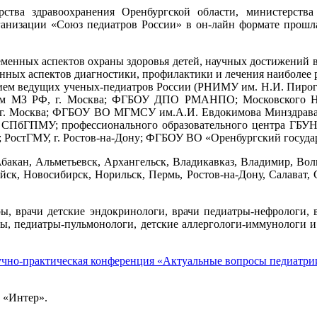
ва здравоохранения Оренбургской области, министерства 
анизации «Союз педиатров России» в он-лайн формате прошла
менных аспектов охраны здоровья детей, научных достижений в
енных аспектов диагностики, профилактики и лечения наиболее 
ем ведущих ученых-педиатров России (РНИМУ им. Н.И. Пирогов
ем МЗ РФ, г. Москва; ФГБОУ ДПО РМАНПО; Московского НИ
а, г. Москва; ФГБОУ ВО МГМСУ им.А.И. Евдокимова Минздрав
ПбГПМУ; профессионального образовательного центра ГБУН 
 РостГМУ, г. Ростов-на-Дону; ФГБОУ ВО «Оренбургский госуд
бакан, Альметьевск, Архангельск, Владикавказ, Владимир, Вол
ск, Новосибирск, Норильск, Пермь, Ростов-на-Дону, Салават, С
ы, врачи детские эндокринологи, врачи педиатры-нефрологи, в
ы, педиатры-пульмонологи, детские аллергологи-иммунологи и 
учно-практическая конференция «Актуальные вопросы педиатрии
 «Интер».