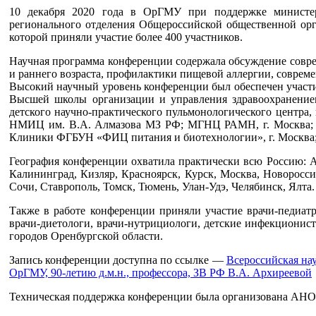
10 декабря 2020 года в ОрГМУ при поддержке министерст
регионального отделения Общероссийской общественной орг
которой приняли участие более 400 участников.
Научная программа конференции содержала обсуждение совре
и раннего возраста, профилактики пищевой аллергии, соврем
Высокий научный уровень конференции был обеспечен участи
Высшей школы организации и управления здравоохранени
детского научно-практического пульмонологического центр
НМИЦ им. В.А. Алмазова МЗ РФ; МГНЦ РАМН, г. Москва; С
Клиники ФГБУН «ФИЦ питания и биотехнологии», г. Москва;
География конференции охватила практически всю Россию: А
Калининград, Кизляр, Красноярск, Курск, Москва, Новороссий
Сочи, Ставрополь, Томск, Тюмень, Улан-Удэ, Челябинск, Ялта.
Также в работе конференции приняли участие врачи-педиатр
врачи-диетологи, врачи-нутрициологи, детские инфекционист
городов Оренбургской области.
Запись конференции доступна по ссылке —
Всероссийская на
ОрГМУ, 90-летию д.м.н., профессора, ЗВ РФ В.А. Архиреевой
Техническая поддержка конференции была организована АНО