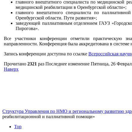
главного внештатного специалиста по медицинской ре
медицинской реабилитации в Оренбургской области»;
главного внештатного специалиста по паллиативно
Оренбургской области. Пути развития»;
заведующей паллиативным отделением ГАУЗ «Городско
Пирогова».
Все участники конференции отметили практическую зна
направленности. Конференция была аккредитована в системе н
Запись конференции доступна по ссылке
Всероссийская научн
Прочитано
2321
раз
Последнее изменение Пятница, 26 Февраль
Наверх
г. Оренбург, Шарлыкское шоссе 5, 2
Схема проезда
Телефон: 8
этаж, каб. 230
Структура Управления по НМО и региональному развитию здр
реабилитационной и паллиативной помощи»
Top