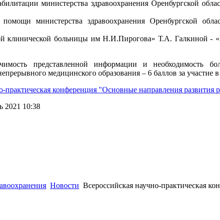
абилитации министерства здравоохранения Оренбургской обла
й помощи министерства здравоохранения Оренбургской об
й клинической больницы им Н.И.Пирогова» Т.А. Галкиной - 
чимость представленной информации и необходимость бол
епрерывного медицинского образования – 6 баллов за участие 
о-практическая конференция "Основные направления развития
 2021 10:38
 (3532) 50–06–11
Факс: (3532) 50-06-20
https://ipo.orgma.ru
авоохранения
Новости
Всероссийская научно-практическая ко