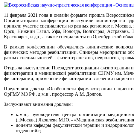
11 февраля 2021 года в онлайн формате прошла Всероссийс
Организаторами конференции выступили министерство здр
приняли участие специалисты из разных регионов: г. Москва, г
Орск, Нижний Тагил, Уфа, Вологда, Волгоград, Астрахань, Т
Красноярск, и др., а также специалисты из Оренбургской облас
В рамках конференции обсуждались клинические вопросы
физических методов реабилитации. Спикеры мероприятия обс
разных специальностей – физиотерапевтов, неврологов, травма
Открыла выступление Президент ассоциации физиотерапии и 
физиотерапии и медицинской реабилитации СЗГМУ им. Мечни
физиотерапии, применение физиотерапии в лечении пациенто
Представил доклад «Особенности фармакотерапии пациент
ОрГМУ МЗ РФ, д.м.н., профессор А.М. Долгов.
Заслуживают внимания доклады:
к.м.н., руководителя центра организации медицинс
(г.Москва) Яковлева М.Ю. - «Медицинская реабилитаци
доцента кафедры факультетской терапии и эндокрино
отделений»;