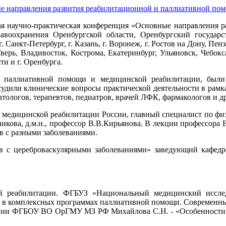
кая научно-практическая конференция «Основные направления 
авоохранения Оренбургской области, Оренбургский государ
. Санкт-Петербург, г. Казань, г. Воронеж, г. Ростов на Дону, Пе
верь, Владивосток, Кострома, Екатеринбург, Ульяновск, Чебокс
ти и г. Оренбурга.
 паллиативной помощи и медицинской реабилитации, были
удили клинические вопросы практической деятельности в рамк
тологов, терапевтов, педиатров, врачей ЛФК, фармакологов и др
медицинской реабилитации России, главный специалист по физ
кова, д.м.н., профессор В.В.Кирьянова. В лекции профессора
в с разными заболеваниями.
ов с цереброваскулярными заболеваниями» заведующий кафе
кой реабилитации. ФГБУЗ «Национальный медицинский иссле
я в комплексных программах паллиативной помощи. Современные
логии ФГБОУ ВО ОрГМУ МЗ РФ Михайлова С.Н. - «Особенности