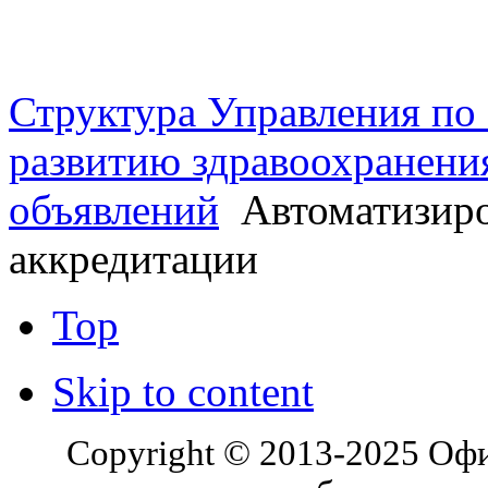
г. Оренбург, Шарлыкское
Схема проезда
Телефон: 8 (3532) 50–06–11
Факс: 
шоссе 5, 2 этаж, каб. 230
Структура Управления п
развитию здравоохранени
объявлений
Автоматизиро
аккредитации
Top
Skip to content
Copyright © 2013-2025 Оф