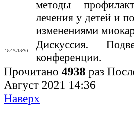
методы профилак
лечения у детей и 
изменениями миока
Дискуссия. Подв
18:15-18:30
конференции.
Прочитано
4938
раз
Посл
Август 2021 14:36
Наверх
г. Оренбург, Шарлыкское
Схема проезда
Телефон: 8 (3532) 50–06–11
Факс: 
шоссе 5, 2 этаж, каб. 230