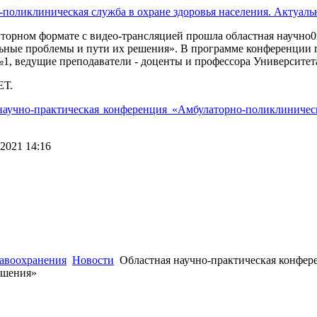
диторном формате с видео-трансляцией прошла областная научн
льные проблемы и пути их решения». В программе конференции
, ведущие преподаватели - доценты и профессора Университет
ЕТ.
научно-практическая конференция «Амбулаторно-поликлиническ
2021 14:16
 (3532) 50–06–11
Факс: (3532) 50-06-20
https://ipo.orgma.ru
авоохранения
Новости
Областная научно-практическая конфер
ешения»