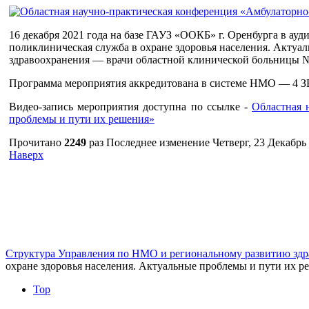
16 декабря 2021 года на базе ГАУЗ «ООКБ» г. Оренбурга в ау
поликлиническая служба в охране здоровья населения. Актуа
здравоохранения — врачи областной клинической больницы №1
Программа мероприятия аккредитована в системе НМО — 4 З
Видео-запись мероприятия доступна по ссылке -
Областная 
проблемы и пути их решения»
Прочитано
2249
раз
Последнее изменение Четверг, 23 Декабрь 
Наверх
г. Оренбург, Шарлыкское шоссе 5, 2
Схема проезда
Телефон: 8
этаж, каб. 230
Структура Управления по НМО и региональному развитию здр
охране здоровья населения. Актуальные проблемы и пути их р
Top