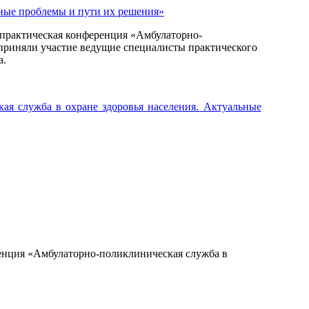
о0практическая конференция «Амбулаторно-
 приняли участие ведущие специалисты практического
а.
ая служба в охране здоровья населения. Актуальные
ipo@orgma.ru
Реквизиты
енция «Амбулаторно-поликлиническая служба в