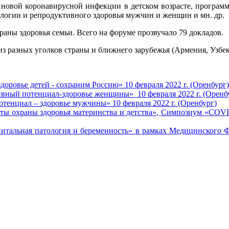
новой коронавирусной инфекции в детском возрасте, программ
ологии и репродуктивного здоровья мужчин и женщин и мн. др.
аны здоровья семьи. Всего на форуме прозвучало 79 докладов.
 разных уголков страны и ближнего зарубежья (Армения, Узбеки
ровье детей - сохраним Россию» 10 февраля 2022 г. (Оренбург)
ный потенциал-здоровье женщины» 10 февраля 2022 г. (Оренб
енциал – здоровье мужчины» 10 февраля 2022 г. (Оренбург)
ы охраны здоровья материнства и детства», Симпозиум «COVID
тальная патология и беременность» в рамках Медицинского Фо
 (3532) 50–06–11
Факс: (3532) 50-06-20
https://ipo.orgma.ru