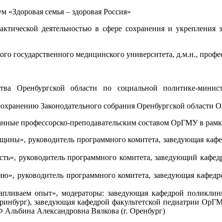
ум «Здоровая семья – здоровая Россия»
актической деятельностью в сфере сохранения и укрепления
ого государственного медицинского университета, д.м.н., про
льства Оренбургской области по социальной политике-минис
воохранению Законодательного собрания Оренбургской области 
анные профессорско-преподавательским составом ОрГМУ в ра
ины», руководитель программного комитета, заведующая кафедр
ть», руководитель программного комитета, заведующий кафедр
ю», руководитель программного комитета, заведующая кафедро
капливаем опыт», модераторы: заведующая кафедрой поликл
теринбург), заведующая кафедрой факультетской педиатрии ОрГ
Ф Альбина Александровна Вялкова (г. Оренбург)