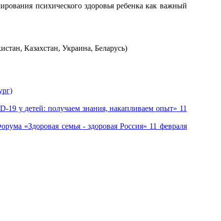
ирования психического здоровья ребенка как важный
стан, Казахстан, Украина, Беларусь)
ург)
-19 у детей: получаем знания, накапливаем опыт» 11
рума «Здоровая семья - здоровая Россия» 11 февраля
ipo@orgma.ru
Реквизиты