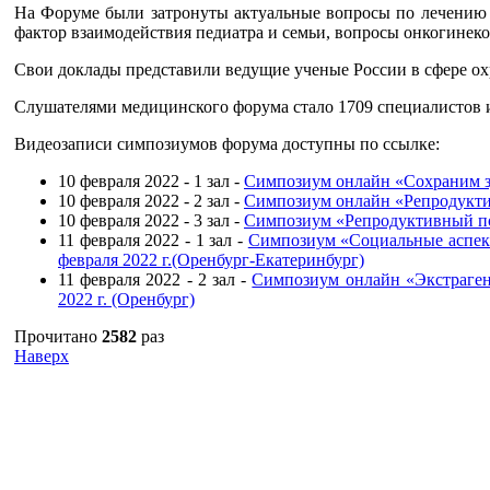
На Форуме были затронуты актуальные вопросы по лечению 
фактор взаимодействия педиатра и семьи, вопросы онкогинек
Свои доклады представили ведущие ученые России в сфере охр
Слушателями медицинского форума стало 1709 специалистов из
Видеозаписи симпозиумов форума доступны по ссылке:
10 февраля 2022 - 1 зал -
Симпозиум онлайн «Сохраним здо
10 февраля 2022 - 2 зал -
Симпозиум онлайн «Репродуктив
10 февраля 2022 - 3 зал -
Симпозиум «Репродуктивный пот
11 февраля 2022 - 1 зал -
Симпозиум «Социальные аспект
февраля 2022 г.(Оренбург-Екатеринбург)
11 февраля 2022 - 2 зал -
Симпозиум онлайн «Экстрагени
2022 г. (Оренбург)
Прочитано
2582
раз
Наверх
г. Оренбург, Шарлыкское шоссе 5, 2
Схема проезда
Телефон: 8
этаж, каб. 230