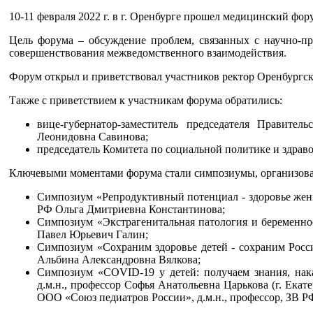
10-11 февраля 2022 г. в г. Оренбурге прошел медицинский фор
Цель форума – обсуждение проблем, связанных с научно-пр
совершенствования межведомственного взаимодействия.
Форум открыл и приветствовал участников ректор Оренбургск
Также с приветствием к участникам форума обратились:
вице-губернатор-заместитель председателя Правите
Леонидовна Савинова;
председатель Комитета по социальной политике и здра
Ключевыми моментами форума стали симпозиумы, организов
Симпозиум «Репродуктивный потенциал - здоровье женщ
РФ Ольга Дмитриевна Константинова;
Симпозиум «Экстрагенитальная патология и беременнос
Павел Юрьевич Галин;
Симпозиум «Сохраним здоровье детей - сохраним Росси
Альбина Александровна Вялкова;
Симпозиум «COVID-19 у детей: получаем знания, на
д.м.н., профессор Софья Анатольевна Царькова (г. Ека
ООО «Союз педиатров России», д.м.н., профессор, ЗВ Р