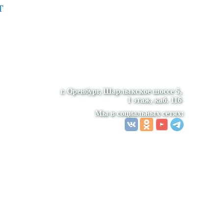
т
г. Оренбург, Шарлыкское шоссе 5,
1 этаж, каб. 116
Мы в социальных сетях: