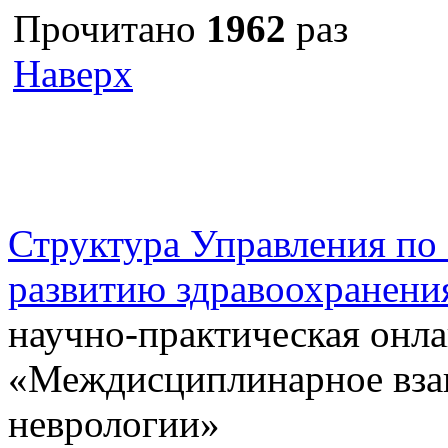
Прочитано
1962
раз
Наверх
г. Оренбург, Шарлыкское
Схема проезда
Телефон: 8 (3532) 50–06–11
Факс: 
шоссе 5, 2 этаж, каб. 230
Структура Управления п
развитию здравоохранени
научно-практическая онл
«Междисциплинарное взаи
неврологии»