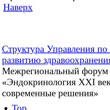
Наверх
г. Оренбург, Шарлыкское
Схема проезда
Телефон: 8 (3532) 50–06–11
Факс: 
шоссе 5, 2 этаж, каб. 230
Структура Управления п
развитию здравоохранени
Межрегиональный форум
«Эндокринология XXI век
современные решения»
Top