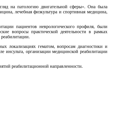
згляд на патологию двигательной сферы». Она была
ицина, лечебная физкультура и спортивная медицина,
итации пациентов неврологического профиля, были
ские вопросы практической деятельности в рамках
 реабилитации.
ных локализациях гематом, вопросам диагностики и
ле инсульта, организации медицинской реабилитации
иятий реабилитационной направленности.
ipo@orgma.ru
Реквизиты