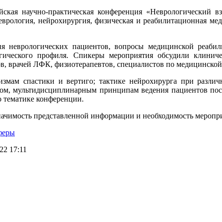
йская научно-практическая конференция «Неврологический в
еврология, нейрохирургия, физическая и реабилитационная мед
я неврологических пациентов, вопросы медицинской реабил
гического профиля. Спикеры мероприятия обсудили клиниче
ов, врачей ЛФК, физиотерапевтов, специалистов по медицинской
мам спастики и вертиго; тактике нейрохирурга при различ
ом, мультидисциплинарным принципам ведения пациентов пос
о тематике конференции.
начимость представленной информации и необходимость меропр
феры
22 17:11
 (3532) 50–06–11
Факс: (3532) 50-06-20
https://ipo.orgma.ru