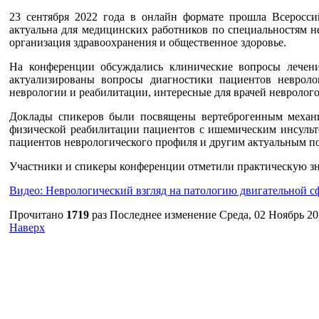
23 сентября 2022 года в онлайн формате прошла Всеросси
актуальна для медицинских работников по специальностям н
организация здравоохранения и общественное здоровье.
На конференции обсуждались клинические вопросы лечени
актуализированы вопросы диагностики пациентов невроло
неврологии и реабилитации, интересные для врачей невролог
Доклады спикеров были посвящены вертеброгенным механиз
физической реабилитации пациентов с ишемическим инсульт
пациентов неврологического профиля и другим актуальным п
Участники и спикеры конференции отметили практическую з
Видео: Неврологический взгляд на патологию двигательной с
Прочитано
1719
раз
Последнее изменение Среда, 02 Ноябрь 20
Наверх
г. Оренбург, Шарлыкское шоссе 5, 2
Схема проезда
Телефон: 8
этаж, каб. 230