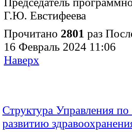
Председатель программн
Г.Ю. Евстифеева
Прочитано
2801
раз
Посл
16 Февраль 2024 11:06
Наверх
г. Оренбург, Шарлыкское
Схема проезда
Телефон: 8 (3532) 50–06–11
Факс: 
шоссе 5, 2 этаж, каб. 230
Структура Управления п
развитию здравоохранени