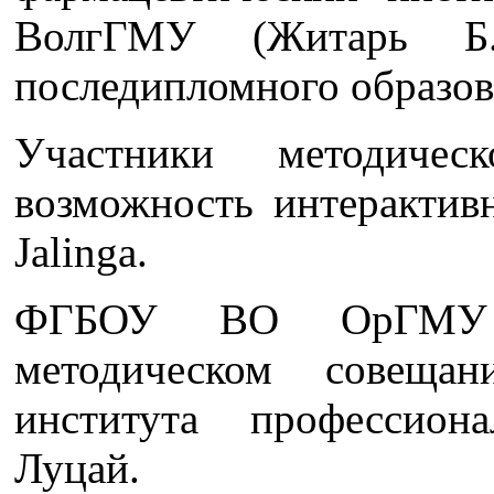
ВолгГМУ (Житарь Б.
последипломного образов
Участники методичес
возможность интерактив
Jalinga.
ФГБОУ ВО ОрГМУ 
методическом совещан
института профессион
Луцай.