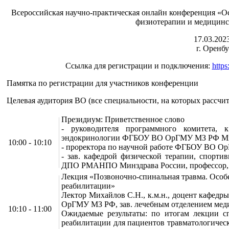
Всероссийская научно-практическая онлайн конференция «О
физиотерапии и медицинс
17.03.2023
г. Оренб
Ссылка для регистрации и подключения:
http
Памятка по регистрации для участников конференции
Целевая аудитория ВО (все специальности, на которых рассчи
Президиум: Приветственное слово
- руководителя программного комитета, к
эндокринологии ФГБОУ ВО ОрГМУ МЗ РФ Ми
10:00 - 10:10
- проректора по научной работе ФГБОУ ВО Ор
- зав. кафедрой физической терапии, спор
ДПО РМАНПО Минздрава России, профессор, д
Лекция «Позвоночно-спинальная травма. Особ
реабилитации»
Лектор Михайлов С.Н., к.м.н., доцент кафед
ОрГМУ МЗ РФ, зав. лечебным отделением меди
10:10 - 11:00
Ожидаемые результаты: по итогам лекции с
реабилитации для пациентов травматологическ