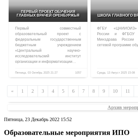
ПЕРВЫЙ ПРОЕКТ ОБУЧЕНИЯ
ГЛАВНЫХ ВРАЧЕЙ ОРЕНБУРЖЬЯ
ШКОЛА ГЛАВНОГО В
Первый совместный
ФГБУ «ЦНИИОИЗ»
образовательный проект с
России и ФГБОУ
федеральным государственным
Минздрава России
бюджетным учреждением
сетевой программе о
«Центральный научно-
исследовательский институт
организации и информатизации…
Пятница, 03 Октябрь 2025 21:27
1057
Среда, 13 Август 2025 15:08
«
1
2
3
4
5
6
7
8
9
10
11
Архив мероп
Пятница, 23 Декабрь 2022 15:52
Образовательные мероприятия ИПО