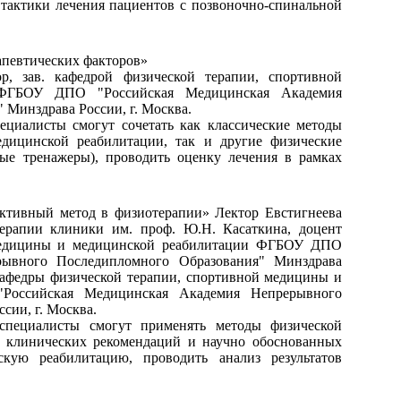
тактики лечения пациентов с позвоночно-спинальной
апевтических факторов»
ор, зав. кафедрой физической терапии, спортивной
ФГБОУ ДПО "Российская Медицинская Академия
Минздрава России, г. Москва.
ециалисты смогут сочетать как классические методы
дицинской реабилитации, так и другие физические
ные тренажеры), проводить оценку лечения в рамках
ективный метод в физиотерапии» Лектор Евстигнеева
отерапии клиники им. проф. Ю.Н. Касаткина, доцент
 медицины и медицинской реабилитации ФГБОУ ДПО
рывного Последипломного Образования" Минздрава
т кафедры физической терапии, спортивной медицины и
Российская Медицинская Академия Непрерывного
сии, г. Москва.
специалисты смогут применять методы физической
м клинических рекомендаций и научно обоснованных
скую реабилитацию, проводить анализ результатов