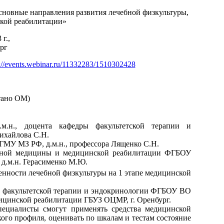
сновные направления развития лечебной физкультуры,
кой реабилитации»
 г.,
ург
s://events.webinar.ru/11332283/1510302428
тано ОМ)
.м.н., доцента кафедры факультетской терапии и
хайлова С.Н.
ГМУ МЗ РФ, д.м.н., профессора Лященко С.Н.
тивной медицины и медицинской реабилитации ФГБОУ
.м.н. Герасименко М.Ю.
енности лечебной физкультуры на 1 этапе медицинской
ры факультетской терапии и эндокринологии ФГБОУ ВО
цинской реабилитации ГБУЗ ОЦМР, г. Оренбург.
пециалисты смогут применять средства медицинской
ого профиля, оценивать по шкалам и тестам состояние