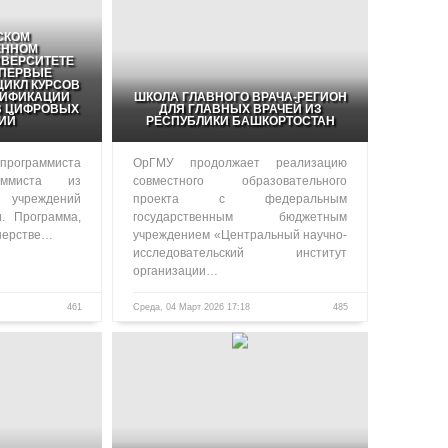
СКОМ
ЕННОМ
ВЕРСИТЕТЕ
ПЕРВЫЕ
ИКЛ КУРСОВ
ЛИФИКАЦИИ
ШКОЛА ГЛАВНОГО ВРАЧА-РЕГИОН
В ЦИФРОВЫХ
ДЛЯ ГЛАВНЫХ ВРАЧЕЙ ИЗ
ИЙ
РЕСПУБЛИКИ БАШКОРТОСТАН
программиста
ОрГМУ продолжает реализацию
аммиста из
совместного образовательного
чреждений
проекта с федеральным
и. Программа,
государственным бюджетным
нерстве…
учреждением «Центральный научно-
исследовательский институт
организации…
461
Среда, 04 Март 2026 17:18
485