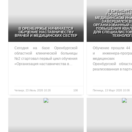
В ОРЕНБУРГ
ГОСУДАРСТВ
МЕДИЦИНСКОМ УНИ
ЗАВЕРШИЛСЯ В
ОРГАНИЗОВАННЫЙ Ц
В ОРЕНБУРЖЬЕ НАЧИНАЕТСЯ
ПОВЫШЕНИЯ КВА
ОБУЧЕНИЕ НАСТАВНИЧЕСТВУ
ДЛЯ СПЕЦИАЛИСТО
ВРАЧЕЙ И МЕДИЦИНСКИХ СЕСТЕР
ТЕХНОЛОГ
Сегодня на базе Оренбургской
Обучение прошли 44 
областной клинической больницы
и инженера-прогр
№2 стартовал первый цикл обучения
медицинских у
«Организация наставничества в…
Оренбургской област
реализованная в парт
Четверг, 23 Июль 2026 10:26
106
Пятница, 13 Март 2026 10:08