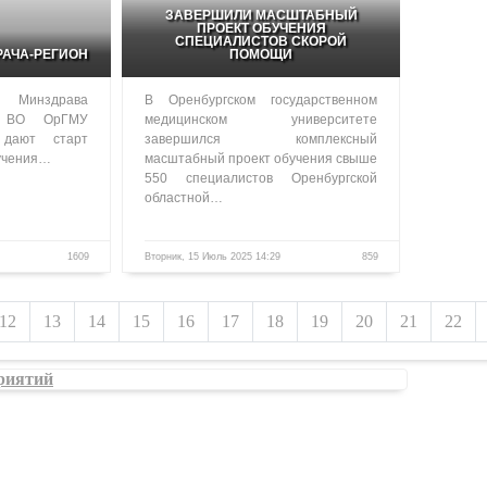
ЗАВЕРШИЛИ МАСШТАБНЫЙ
ПРОЕКТ ОБУЧЕНИЯ
СПЕЦИАЛИСТОВ СКОРОЙ
РАЧА-РЕГИОН
ПОМОЩИ
 Минздрава
В Оренбургском государственном
 ВО ОрГМУ
медицинском университете
 дают старт
завершился комплексный
бучения…
масштабный проект обучения свыше
550 специалистов Оренбургской
областной…
1609
Вторник, 15 Июль 2025 14:29
859
12
13
14
15
16
17
18
19
20
21
22
риятий