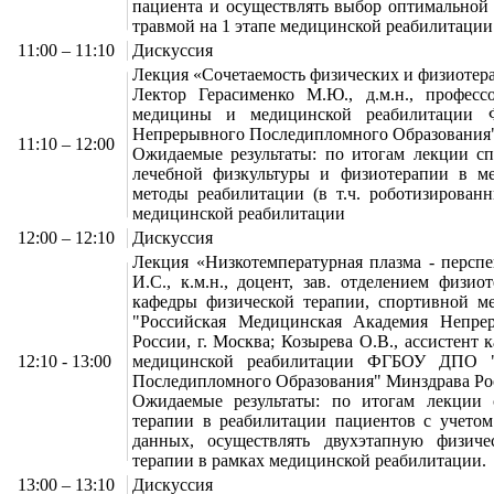
пациента и осуществлять выбор оптимальной 
травмой на 1 этапе медицинской реабилитации
11:00 – 11:10
Дискуссия
Лекция «Сочетаемость физических и физиотер
Лектор Герасименко М.Ю., д.м.н., професс
медицины и медицинской реабилитации 
Непрерывного Последипломного Образования" 
11:10 – 12:00
Ожидаемые результаты: по итогам лекции сп
лечебной физкультуры и физиотерапии в ме
методы реабилитации (в т.ч. роботизирован
медицинской реабилитации
12:00 – 12:10
Дискуссия
Лекция «Низкотемпературная плазма - персп
И.С., к.м.н., доцент, зав. отделением физи
кафедры физической терапии, спортивной
"Российская Медицинская Академия Непре
России, г. Москва; Козырева О.В., ассистен
12:10 - 13:00
медицинской реабилитации ФГБОУ ДПО "
Последипломного Образования" Минздрава Рос
Ожидаемые результаты: по итогам лекции 
терапии в реабилитации пациентов с учето
данных, осуществлять двухэтапную физиче
терапии в рамках медицинской реабилитации.
13:00 – 13:10
Дискуссия